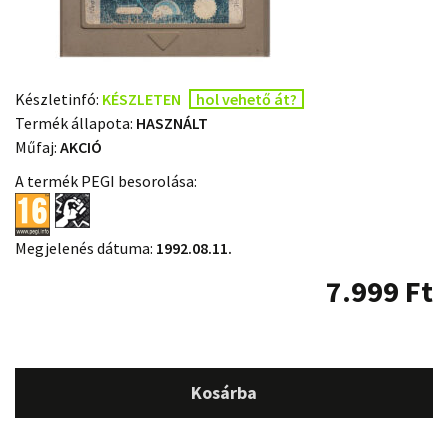
Készletinfó:
KÉSZLETEN
hol vehető át?
Termék állapota:
HASZNÁLT
Műfaj:
AKCIÓ
A termék PEGI besorolása:
Megjelenés dátuma:
1992.08.11.
7.999
Ft
Kosárba