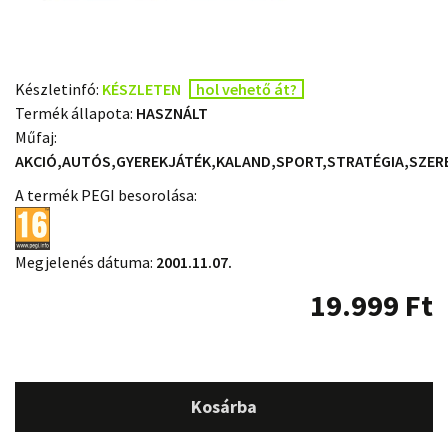
Készletinfó:
KÉSZLETEN
hol vehető át?
Termék állapota:
HASZNÁLT
Műfaj:
AKCIÓ,AUTÓS,GYEREKJÁTÉK,KALAND,SPORT,STRATÉGIA,SZER
A termék PEGI besorolása:
Megjelenés dátuma:
2001.11.07.
19.999
Ft
Kosárba