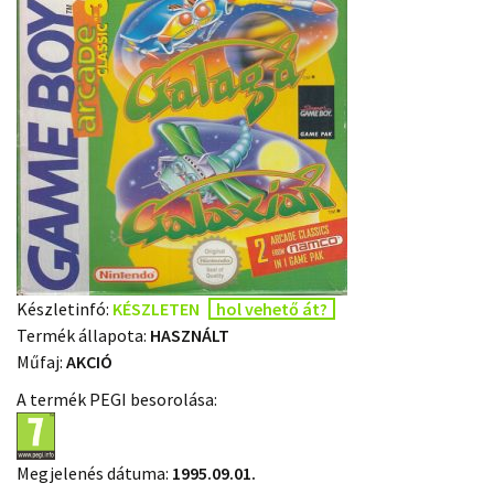
Készletinfó:
KÉSZLETEN
hol vehető át?
Termék állapota:
HASZNÁLT
Műfaj:
AKCIÓ
A termék PEGI besorolása:
Megjelenés dátuma:
1995.09.01.