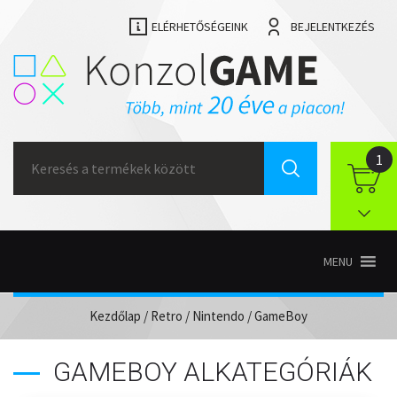
ELÉRHETŐSÉGEINK
BEJELENTKEZÉS
Search
1
for:
MENU
Kezdőlap
/
Retro
/
Nintendo
/ GameBoy
GAMEBOY ALKATEGÓRIÁK