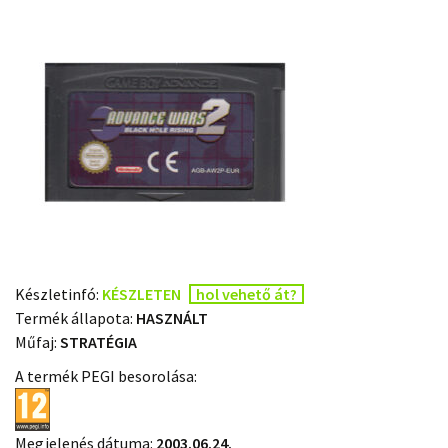
Készletinfó:
KÉSZLETEN
hol vehető át?
Termék állapota:
HASZNÁLT
Műfaj:
STRATÉGIA
A termék PEGI besorolása:
Megjelenés dátuma:
2003.06.24.