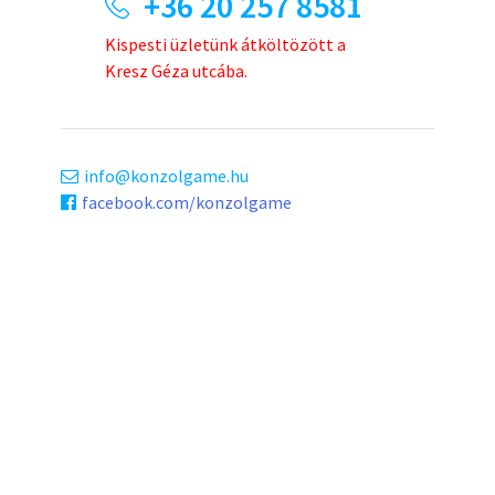
+36 20 257 8581
Kispesti üzletünk átköltözött a
Kresz Géza utcába.
info
konzolgame.hu
facebook.com/konzolgame