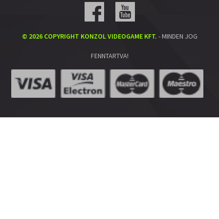
© 2026 COPYRIGHT KONZOL VIDEOGAME KFT.
- MINDEN JOG
FENNTARTVA!