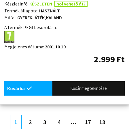
Készletinfó:
KÉSZLETEN
hol vehető át?
Termék állapota:
HASZNÁLT
Műfaj:
GYEREKJÁTÉK,KALAND
A termék PEGI besorolása:
Megjelenés dátuma:
2001.10.19.
2.999
Ft
Kosárba
Kosár megtekintése
1
2
3
4
…
17
18