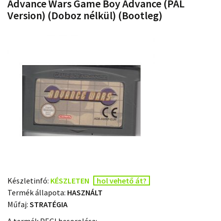
Advance Wars Game Boy Advance (PAL
Version) (Doboz nélkül) (Bootleg)
Készletinfó:
KÉSZLETEN
hol vehető át?
Termék állapota:
HASZNÁLT
Műfaj:
STRATÉGIA
A termék PEGI besorolása: