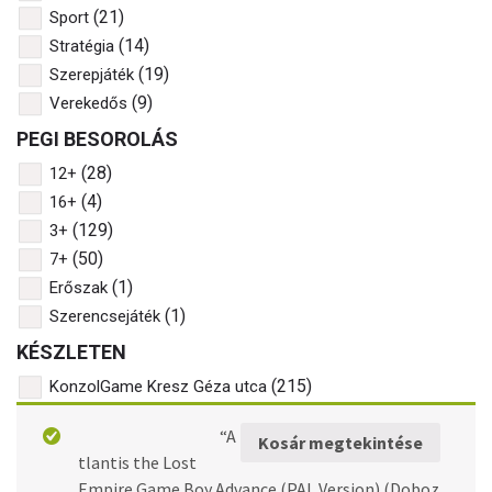
(21)
Sport
(14)
Stratégia
(19)
Szerepjáték
(9)
Verekedős
PEGI BESOROLÁS
(28)
12+
(4)
16+
(129)
3+
(50)
7+
(1)
Erőszak
(1)
Szerencsejáték
KÉSZLETEN
(215)
KonzolGame Kresz Géza utca
GAMEBOY
“A
Kosár megtekintése
tlantis the Lost
Empire Game Boy Advance (PAL Version) (Doboz