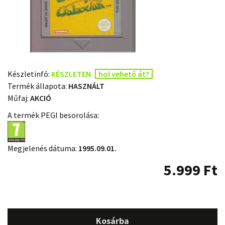
Készletinfó:
KÉSZLETEN
hol vehető át?
Termék állapota:
HASZNÁLT
Műfaj:
AKCIÓ
A termék PEGI besorolása:
Megjelenés dátuma:
1995.09.01.
5.999
Ft
Kosárba