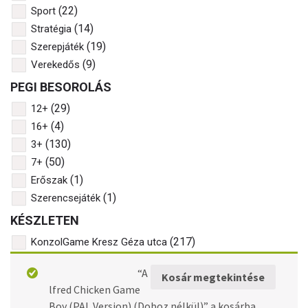
(22)
Sport
(14)
Stratégia
(19)
Szerepjáték
(9)
Verekedős
PEGI BESOROLÁS
(29)
12+
(4)
16+
(130)
3+
(50)
7+
(1)
Erőszak
(1)
Szerencsejáték
KÉSZLETEN
(217)
KonzolGame Kresz Géza utca
GAMEBOY
“A
Kosár megtekintése
lfred Chicken Game
Boy (PAL Version) (Doboz nélkül)” a kosárba