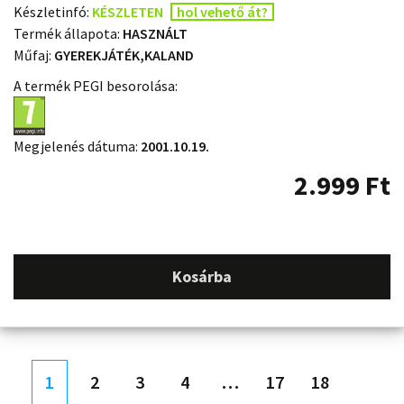
Készletinfó:
KÉSZLETEN
hol vehető át?
Termék állapota:
HASZNÁLT
Műfaj:
GYEREKJÁTÉK,KALAND
A termék PEGI besorolása:
Megjelenés dátuma:
2001.10.19.
2.999
Ft
Kosárba
1
2
3
4
…
17
18