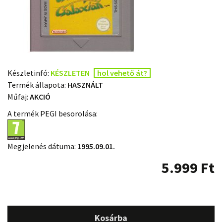
Készletinfó:
KÉSZLETEN
hol vehető át?
Termék állapota:
HASZNÁLT
Műfaj:
AKCIÓ
A termék PEGI besorolása:
Megjelenés dátuma:
1995.09.01.
5.999
Ft
Kosárba