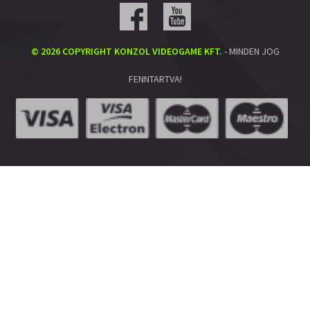
© 2026 COPYRIGHT KONZOL VIDEOGAME KFT.
- MINDEN JOG
FENNTARTVA!