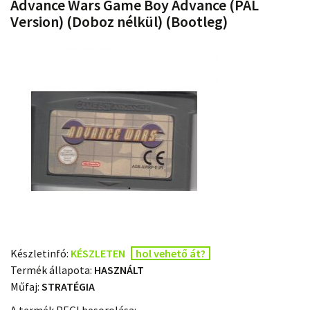
Advance Wars Game Boy Advance (PAL
Version) (Doboz nélkül) (Bootleg)
Készletinfó:
KÉSZLETEN
hol vehető át?
Termék állapota:
HASZNÁLT
Műfaj:
STRATÉGIA
A termék PEGI besorolása: