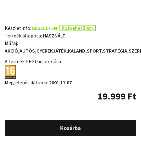
Készletinfó:
KÉSZLETEN
hol vehető át?
Termék állapota:
HASZNÁLT
Műfaj:
AKCIÓ,AUTÓS,GYEREKJÁTÉK,KALAND,SPORT,STRATÉGIA,SZER
A termék PEGI besorolása:
Megjelenés dátuma:
2001.11.07.
19.999
Ft
Kosárba