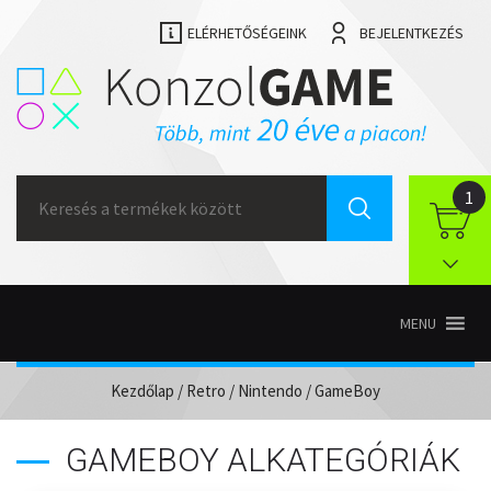
ELÉRHETŐSÉGEINK
BEJELENTKEZÉS
Search
1
for:
MENU
Kezdőlap
/
Retro
/
Nintendo
/ GameBoy
GAMEBOY ALKATEGÓRIÁK