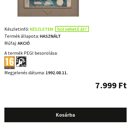
Készletinfó:
KÉSZLETEN
hol vehető át?
Termék állapota:
HASZNÁLT
Műfaj:
AKCIÓ
A termék PEGI besorolása:
Megjelenés dátuma:
1992.08.11.
7.999
Ft
Kosárba