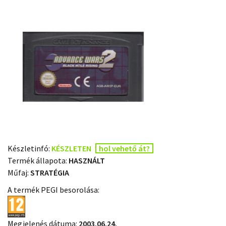
Készletinfó:
KÉSZLETEN
hol vehető át?
Termék állapota:
HASZNÁLT
Műfaj:
STRATÉGIA
A termék PEGI besorolása:
Megjelenés dátuma:
2003.06.24.