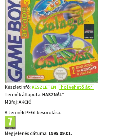
Készletinfó:
KÉSZLETEN
hol vehető át?
Termék állapota:
HASZNÁLT
Műfaj:
AKCIÓ
A termék PEGI besorolása:
Megjelenés dátuma:
1995.09.01.