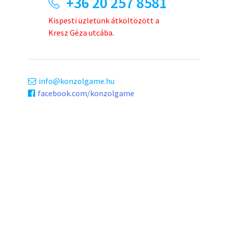
+36 20 257 8581
Kispesti üzletünk átköltözött a
Kresz Géza utcába.
info
konzolgame.hu
facebook.com/konzolgame