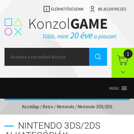
ELÉRHETŐSÉGEINK
BEJELENTKEZÉS
Search
1
for:
MENU
Kezdőlap
/
Retro
/
Nintendo
/ Nintendo 3DS/2DS
NINTENDO 3DS/2DS