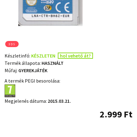
3DS
Készletinfó:
KÉSZLETEN
hol vehető át?
Termék állapota:
HASZNÁLT
Műfaj:
GYEREKJÁTÉK
A termék PEGI besorolása:
Megjelenés dátuma:
2015.03.21.
2.999
Ft