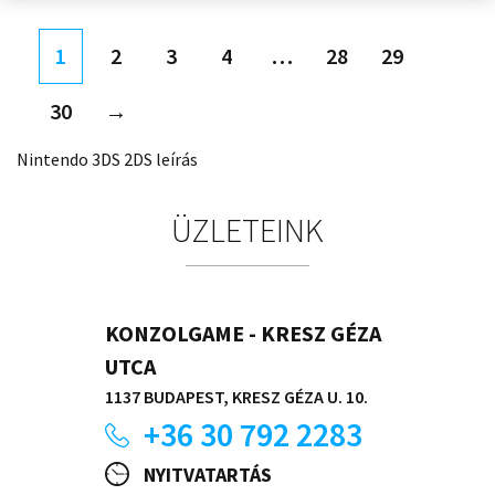
1
2
3
4
…
28
29
30
→
Nintendo 3DS 2DS leírás
ÜZLETEINK
KONZOLGAME - KRESZ GÉZA
UTCA
1137 BUDAPEST, KRESZ GÉZA U. 10.
+36 30 792 2283
NYITVATARTÁS