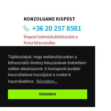
KONZOLGAME KISPEST
+36 20 257 8581
Kispesti üzletünk átköltözött a
Kresz Géza utcába.
Tájékoztatjuk, hogy webáruházunkon a
felhasználói élmény fokozásának érdekében
info
konzolgame.hu
sütiket alkalmazunk. A honlapunk további
facebook.com/konzolgame
használatával hozzájárul a cookie-k
használatához.
Bővebben...
RENDBEN