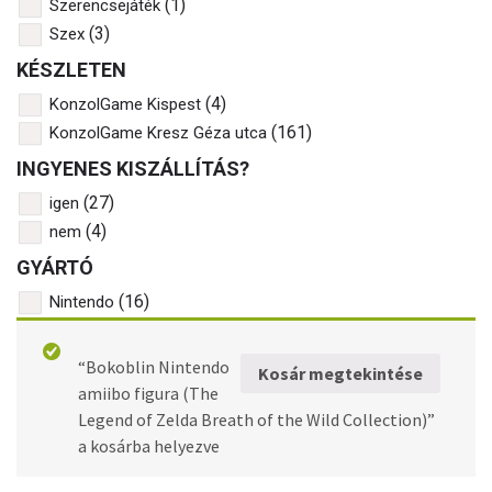
(1)
Szerencsejáték
(3)
Szex
KÉSZLETEN
(4)
KonzolGame Kispest
(161)
KonzolGame Kresz Géza utca
INGYENES KISZÁLLÍTÁS?
(27)
igen
(4)
nem
GYÁRTÓ
(16)
Nintendo
NINTENDO 3DS/2DS
“Bokoblin Nintendo
Kosár megtekintése
amiibo figura (The
Legend of Zelda Breath of the Wild Collection)”
a kosárba helyezve