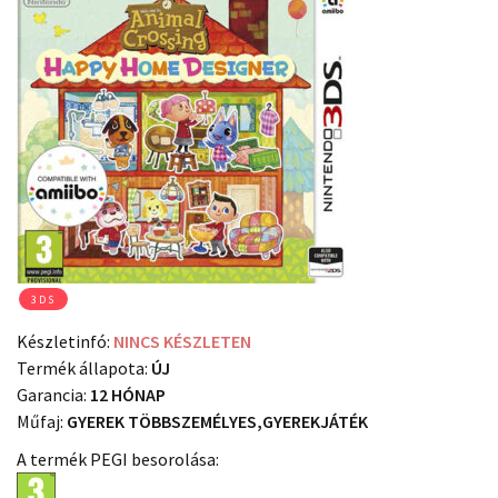
3DS
Készletinfó:
NINCS KÉSZLETEN
Termék állapota:
ÚJ
Garancia:
12 HÓNAP
Műfaj:
GYEREK TÖBBSZEMÉLYES,GYEREKJÁTÉK
A termék PEGI besorolása: