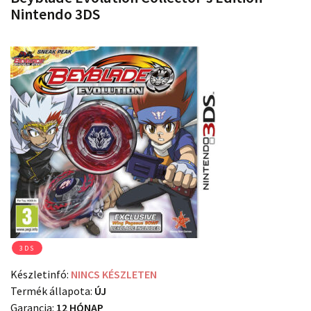
Nintendo 3DS
3DS
Készletinfó:
NINCS KÉSZLETEN
Termék állapota:
ÚJ
Garancia:
12 HÓNAP