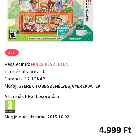
3DS
Készletinfó:
NINCS KÉSZLETEN
Termék állapota:
ÚJ
Garancia:
12 HÓNAP
Műfaj:
GYEREK TÖBBSZEMÉLYES,GYEREKJÁTÉK
A termék PEGI besorolása:
Megjelenés dátuma:
2015.10.02.
4.999
Ft