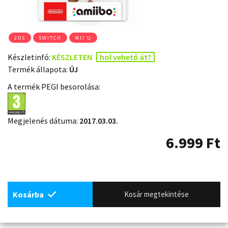
3DS
SWITCH
WII U
Készletinfó:
KÉSZLETEN
hol vehető át?
Termék állapota:
ÚJ
A termék PEGI besorolása:
Megjelenés dátuma:
2017.03.03.
6.999
Ft
Kosárba
Kosár megtekintése