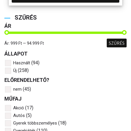
SZŰRÉS
ÁR
SZŰRÉS
Ár:
999 Ft
—
94.999 Ft
ÁLLAPOT
(94)
Használt
(258)
Új
ELŐRENDELHETŐ?
(45)
nem
MŰFAJ
(17)
Akció
(5)
Autós
(18)
Gyerek többszemélyes
(110)
Gyerekjáték