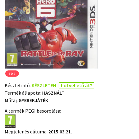
3DS
Készletinfó:
KÉSZLETEN
hol vehető át?
Termék állapota:
HASZNÁLT
Műfaj:
GYEREKJÁTÉK
A termék PEGI besorolása:
Megjelenés dátuma:
2015.03.21.