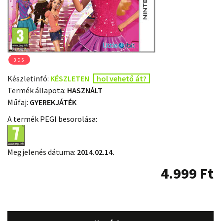
3DS
Készletinfó:
KÉSZLETEN
hol vehető át?
Termék állapota:
HASZNÁLT
Műfaj:
GYEREKJÁTÉK
A termék PEGI besorolása:
Megjelenés dátuma:
2014.02.14.
4.999
Ft