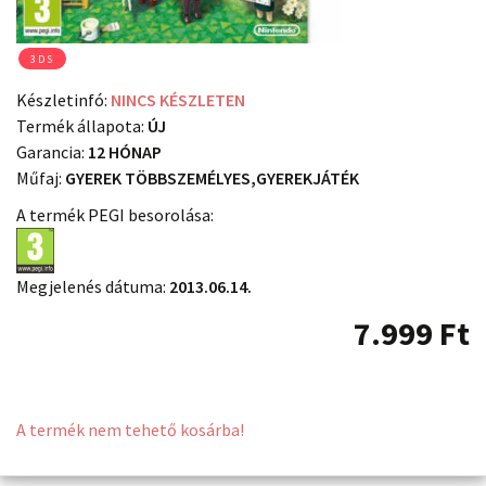
3DS
Készletinfó:
NINCS KÉSZLETEN
Termék állapota:
ÚJ
Garancia:
12 HÓNAP
Műfaj:
GYEREK TÖBBSZEMÉLYES,GYEREKJÁTÉK
A termék PEGI besorolása:
Megjelenés dátuma:
2013.06.14.
7.999
Ft
A termék nem tehető kosárba!