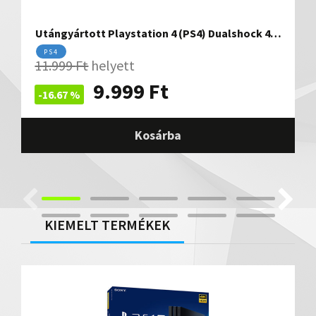
Utángyártott Playstation 4 (PS4) Dualshock 4…
PS4
11.999
Ft
helyett
9.999
Ft
-16.67 %
Kosárba
KIEMELT TERMÉKEK