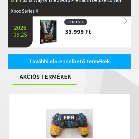
Xbox Series X
SERIES X
2026
33.999
Ft
09.25
További elorendelhető termékek
AKCIÓS TERMÉKEK