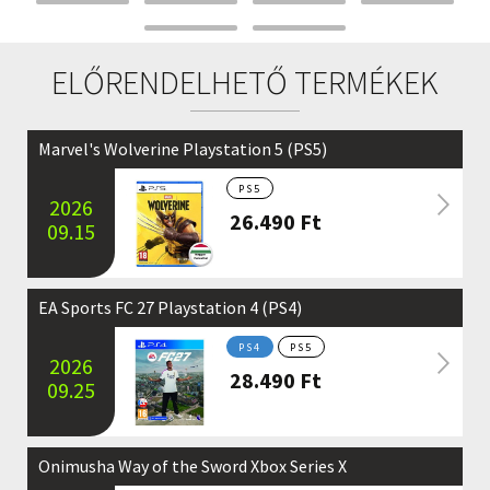
ELŐRENDELHETŐ TERMÉKEK
Marvel's Wolverine Playstation 5 (PS5)
PS5
2026
26.490
Ft
09.15
EA Sports FC 27 Playstation 4 (PS4)
PS4
PS5
2026
28.490
Ft
09.25
Onimusha Way of the Sword Xbox Series X