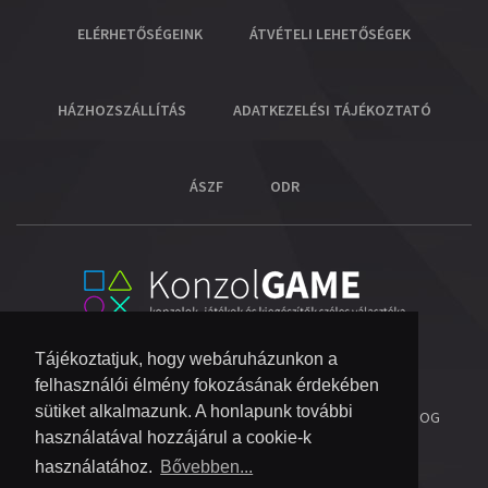
ELÉRHETŐSÉGEINK
ÁTVÉTELI LEHETŐSÉGEK
HÁZHOZSZÁLLÍTÁS
ADATKEZELÉSI TÁJÉKOZTATÓ
ÁSZF
ODR
Tájékoztatjuk, hogy webáruházunkon a
felhasználói élmény fokozásának érdekében
sütiket alkalmazunk. A honlapunk további
© 2026 COPYRIGHT KONZOL VIDEOGAME KFT.
- MINDEN JOG
használatával hozzájárul a cookie-k
FENNTARTVA!
használatához.
Bővebben...