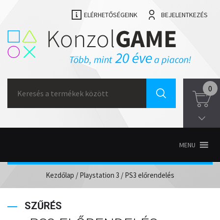
ELÉRHETŐSÉGEINK
BEJELENTKEZÉS
Search
0
for:
MENU
Kezdőlap
/
Playstation 3
/ PS3 előrendelés
SZŰRÉS