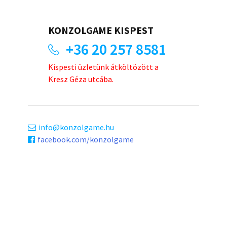
KONZOLGAME KISPEST
+36 20 257 8581
Kispesti üzletünk átköltözött a
Kresz Géza utcába.
info
konzolgame.hu
facebook.com/konzolgame