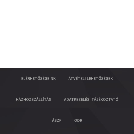
ELÉRHETŐSÉGEINK
ÁTVÉTELI LEHETŐSÉGEK
HÁZHOZSZÁLLÍTÁS
ADATKEZELÉSI TÁJÉKOZTATÓ
ÁSZF
ODR