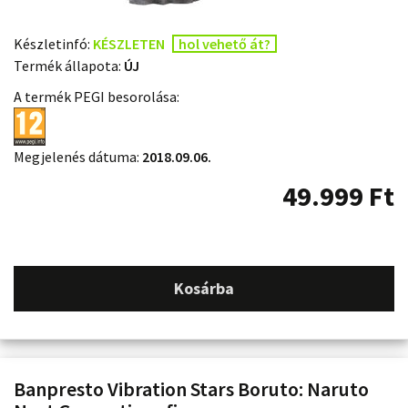
Készletinfó:
KÉSZLETEN
hol vehető át?
Termék állapota:
ÚJ
A termék PEGI besorolása:
Megjelenés dátuma:
2018.09.06.
49.999
Ft
Kosárba
Banpresto Vibration Stars Boruto: Naruto