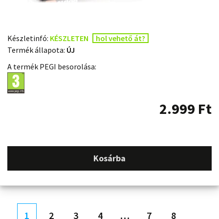
Készletinfó:
KÉSZLETEN
hol vehető át?
Termék állapota:
ÚJ
A termék PEGI besorolása:
2.999
Ft
Kosárba
1
2
3
4
…
7
8