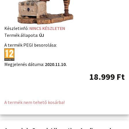
Készletinfó:
NINCS KÉSZLETEN
Termék állapota:
ÚJ
A termék PEGI besorolása:
Megjelenés dátuma:
2020.11.10.
18.999
Ft
A termék nem tehető kosárba!