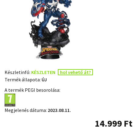
Készletinfó:
KÉSZLETEN
hol vehető át?
Termék állapota:
ÚJ
A termék PEGI besorolása:
Megjelenés dátuma:
2023.08.11.
14.999
Ft