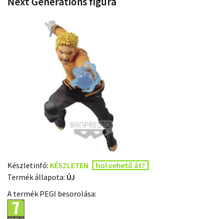
Next Generations figura
Készletinfó:
KÉSZLETEN
hol vehető át?
Termék állapota:
ÚJ
A termék PEGI besorolása: