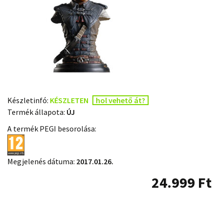
Készletinfó:
KÉSZLETEN
hol vehető át?
Termék állapota:
ÚJ
A termék PEGI besorolása:
Megjelenés dátuma:
2017.01.26.
24.999
Ft