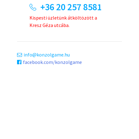
+36 20 257 8581
Kispesti üzletünk átköltözött a
Kresz Géza utcába.
info
konzolgame.hu
facebook.com/konzolgame