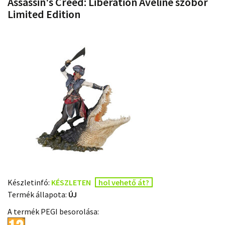
Assassin's Creed: Liberation Aveline szobor
Limited Edition
Készletinfó:
KÉSZLETEN
hol vehető át?
Termék állapota:
ÚJ
A termék PEGI besorolása: