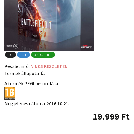
PC
PS4
XBOX ONE
Készletinfó:
NINCS KÉSZLETEN
Termék állapota:
ÚJ
A termék PEGI besorolása:
Megjelenés dátuma:
2016.10.21.
19.999
Ft