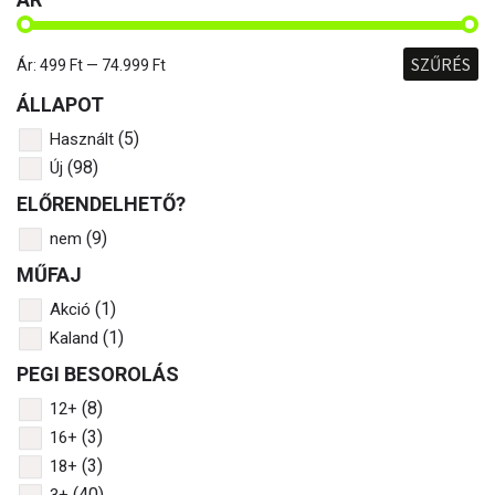
SZŰRÉS
Ár:
499 Ft
—
74.999 Ft
ÁLLAPOT
(5)
Használt
(98)
Új
ELŐRENDELHETŐ?
(9)
nem
MŰFAJ
(1)
Akció
(1)
Kaland
PEGI BESOROLÁS
(8)
12+
(3)
16+
(3)
18+
(40)