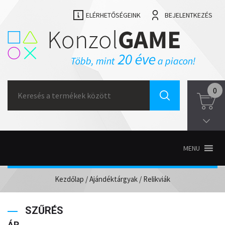
ELÉRHETŐSÉGEINK
BEJELENTKEZÉS
Search
0
for:
MENU
Kezdőlap
/
Ajándéktárgyak
/ Relikviák
SZŰRÉS
ÁR