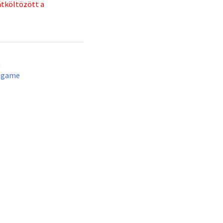
átköltözött a
u
lgame