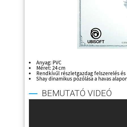
Anyag: PVC
Méret: 24 cm
Rendkívűl részletgazdag felszerelés és
Shay dinamikus pózólása a havas alapon
BEMUTATÓ VIDEÓ