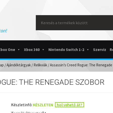
Search
for:
Xbox One
Xbox 360
Nintendo Switch 1-2
Szerviz
R
lap
/
Ajándéktárgyak
/
Relikviák
/ Assassin’s Creed Rogue: The Renegade
OGUE: THE RENEGADE SZOBOR
Készletinfó:
KÉSZLETEN
hol vehető át?