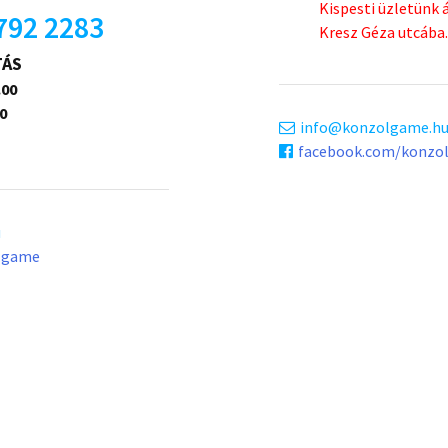
Kispesti üzletünk 
792 2283
Kresz Géza utcába.
TÁS
.00
0
info
konzolgame.h
facebook.com/konzo
u
lgame