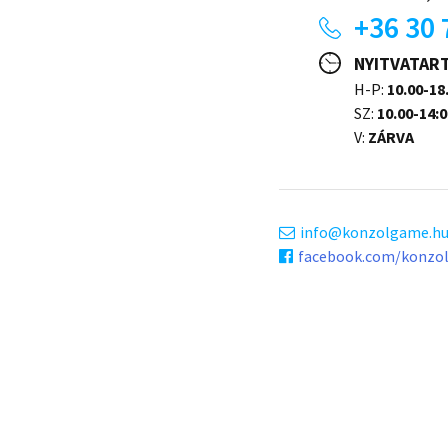
+36 30 
NYITVATAR
H-P:
10.00-18
SZ:
10.00-14:0
V:
ZÁRVA
info
konzolgame.h
facebook.com/konzo