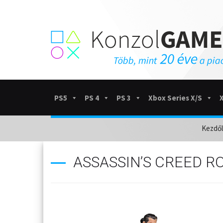
PS5
PS 4
PS 3
Xbox Series X/S
Kezdő
ASSASSIN’S CREED R