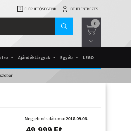
ELÉRHETŐSÉGEINK
BEJELENTKEZÉS
0
etro
Ajándéktárgyak
Egyéb
LEGO
 szobor
Megjelenés dátuma:
2018.09.06.
49.999
Ft