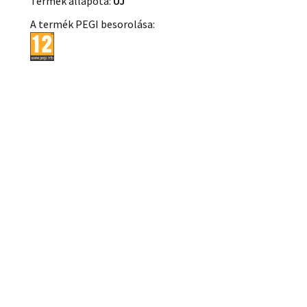
Termék állapota:
ÚJ
A termék PEGI besorolása: