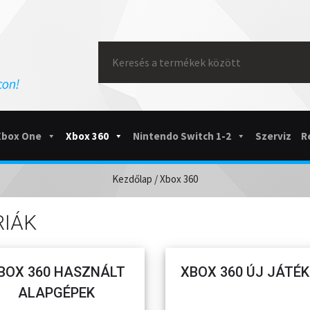
Search
for:
Xbox One
Xbox 360
Nintendo Switch 1-2
Szerviz
R
Kezdőlap
/ Xbox 360
RIÁK
BOX 360 HASZNÁLT
XBOX 360 ÚJ JÁTÉ
ALAPGÉPEK