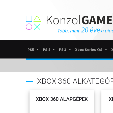
PS5
PS 4
PS 3
Xbox Series X/S
XBOX 360 ALKATEGÓ
XBOX 360 ALAPGÉPEK
X