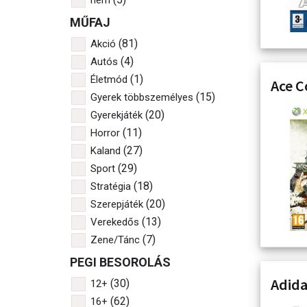
MŰFAJ
(81)
Akció
(4)
Autós
(1)
Életmód
Ace C
(15)
Gyerek többszemélyes
(20)
Gyerekjáték
(11)
Horror
(27)
Kaland
(29)
Sport
(18)
Stratégia
(20)
Szerepjáték
(13)
Verekedős
(7)
Zene/Tánc
PEGI BESOROLÁS
Adida
(30)
12+
(62)
16+