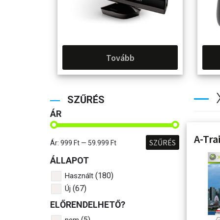
Tovább
SZŰRÉS
ÁR
A-Tra
SZŰRÉS
Ár:
999 Ft
—
59.999 Ft
ÁLLAPOT
(180)
Használt
(67)
Új
ELŐRENDELHETŐ?
(5)
nem