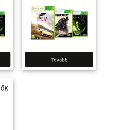
Tovább
TŐK