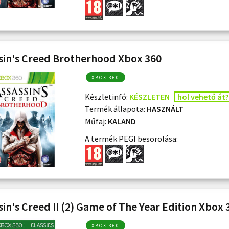
sin's Creed Brotherhood Xbox 360
XBOX 360
Készletinfó:
KÉSZLETEN
hol vehető át?
Termék állapota:
HASZNÁLT
Műfaj:
KALAND
A termék PEGI besorolása:
sin's Creed II (2) Game of The Year Edition Xbox 
XBOX 360