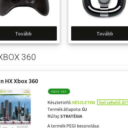
Tovább
Tovább
XBOX 360
in HX Xbox 360
XBOX 360
Készletinfó:
KÉSZLETEN
hol vehető át?
Termék állapota:
ÚJ
Műfaj:
STRATÉGIA
A termék PEGI besorolása: