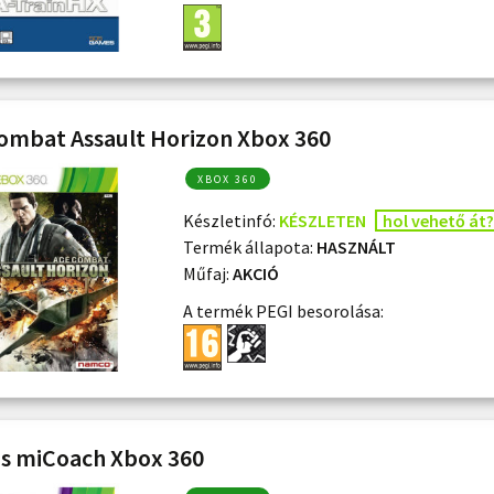
ombat Assault Horizon Xbox 360
XBOX 360
Készletinfó:
KÉSZLETEN
hol vehető át?
Termék állapota:
HASZNÁLT
Műfaj:
AKCIÓ
A termék PEGI besorolása:
s miCoach Xbox 360