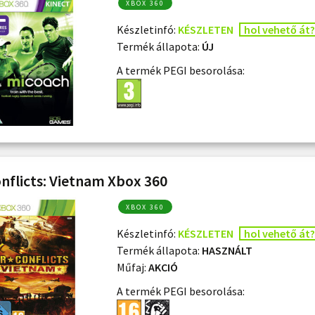
XBOX 360
Készletinfó:
KÉSZLETEN
hol vehető át?
Termék állapota:
ÚJ
A termék PEGI besorolása:
onflicts: Vietnam Xbox 360
XBOX 360
Készletinfó:
KÉSZLETEN
hol vehető át?
Termék állapota:
HASZNÁLT
Műfaj:
AKCIÓ
A termék PEGI besorolása: