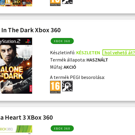
 In The Dark Xbox 360
XBOX 360
Készletinfó:
KÉSZLETEN
hol vehető át?
Termék állapota:
HASZNÁLT
Műfaj:
AKCIÓ
A termék PEGI besorolása:
a Heart 3 XBox 360
XBOX 360