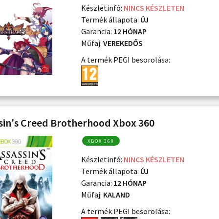
Készletinfó:
NINCS KÉSZLETEN
Termék állapota:
ÚJ
Garancia:
12 HÓNAP
Műfaj:
VEREKEDŐS
A termék PEGI besorolása:
sin's Creed Brotherhood Xbox 360
XBOX 360
Készletinfó:
NINCS KÉSZLETEN
Termék állapota:
ÚJ
Garancia:
12 HÓNAP
Műfaj:
KALAND
A termék PEGI besorolása: