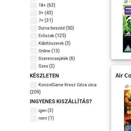
(63)
18+
(43)
3+
(31)
7+
(50)
Durva beszéd
(125)
Erőszak
(3)
Kábítószerek
(13)
Online
(6)
Szerencsejáték
(2)
Szex
Air C
KÉSZLETEN
KonzolGame Kresz Géza utca
(209)
INGYENES KISZÁLLÍTÁS?
(3)
igen
(1)
nem