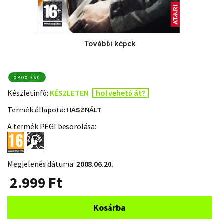
XBOX 360
Készletinfó:
KÉSZLETEN
hol vehető át?
Termék állapota:
HASZNÁLT
A termék PEGI besorolása:
Megjelenés dátuma:
2008.06.20.
2.999
Ft
Kosárba