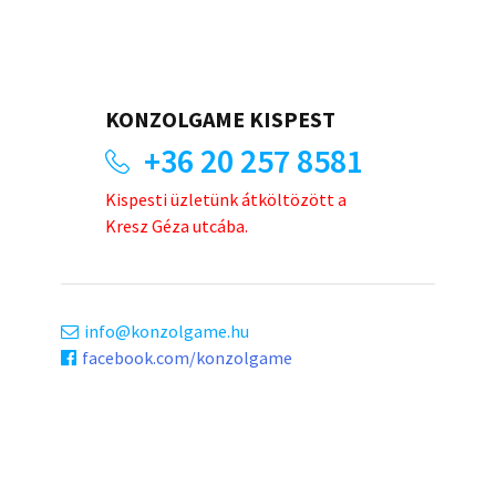
KONZOLGAME KISPEST
+36 20 257 8581
Kispesti üzletünk átköltözött a
Kresz Géza utcába.
info
konzolgame.hu
facebook.com/konzolgame