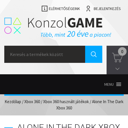
ELÉRHETŐSÉGEINK
BEJELENTKEZÉS
Search
0
for:
MENU
Kezdőlap
/
Xbox 360
/
Xbox 360 használt játékok
/ Alone In The Dark
Xbox 360
ALONE IN THE DARK XBOX