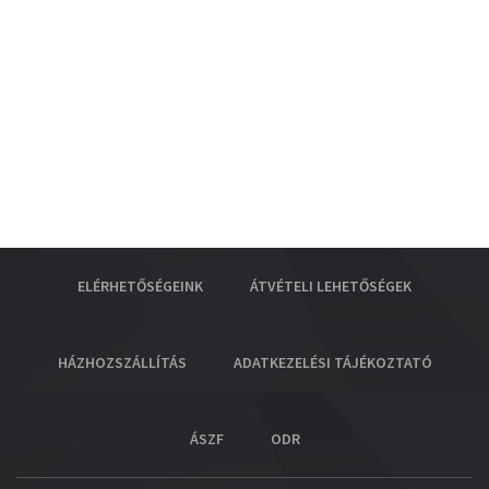
ELÉRHETŐSÉGEINK
ÁTVÉTELI LEHETŐSÉGEK
HÁZHOZSZÁLLÍTÁS
ADATKEZELÉSI TÁJÉKOZTATÓ
ÁSZF
ODR