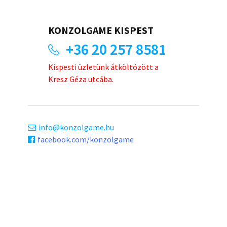
KONZOLGAME KISPEST
+36 20 257 8581
Kispesti üzletünk átköltözött a
Kresz Géza utcába.
info
konzolgame.hu
facebook.com/konzolgame