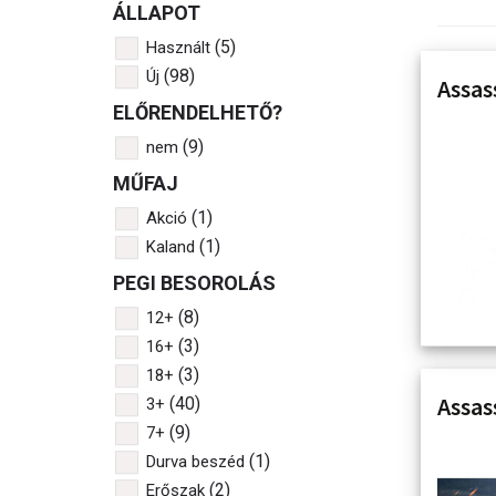
ÁLLAPOT
(5)
Használt
(98)
Új
Assas
ELŐRENDELHETŐ?
(9)
nem
MŰFAJ
(1)
Akció
(1)
Kaland
PEGI BESOROLÁS
(8)
12+
(3)
16+
(3)
18+
Assas
(40)
3+
(9)
7+
(1)
Durva beszéd
(2)
Erőszak