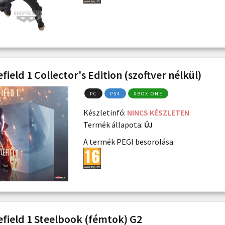
field 1 Collector's Edition (szoftver nélkül)
PC
PS4
XBOX ONE
Készletinfó:
NINCS KÉSZLETEN
Termék állapota:
ÚJ
A termék PEGI besorolása:
efield 1 Steelbook (fémtok) G2