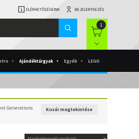
ELÉRHETŐSÉGEINK
BEJELENTKEZÉS
1
etro
Ajándéktárgyak
Egyéb
LEGO
ext Generations
Kosár megtekintése