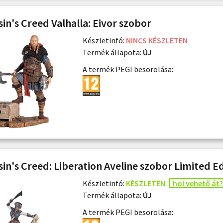
sin's Creed Valhalla: Eivor szobor
Készletinfó:
NINCS KÉSZLETEN
Termék állapota:
ÚJ
A termék PEGI besorolása:
sin's Creed: Liberation Aveline szobor Limited E
Készletinfó:
KÉSZLETEN
hol vehető át?
Termék állapota:
ÚJ
A termék PEGI besorolása: