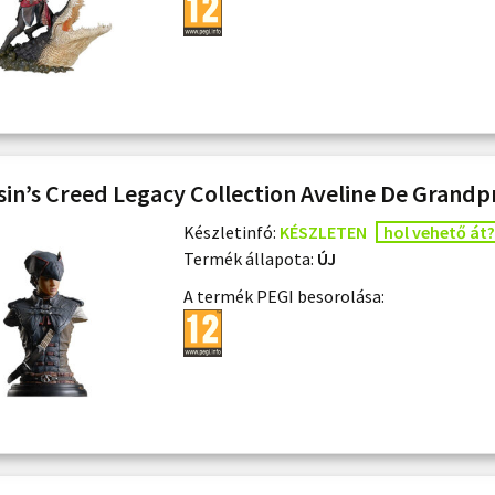
sin’s Creed Legacy Collection Aveline De Grandp
Készletinfó:
KÉSZLETEN
hol vehető át?
Termék állapota:
ÚJ
A termék PEGI besorolása: