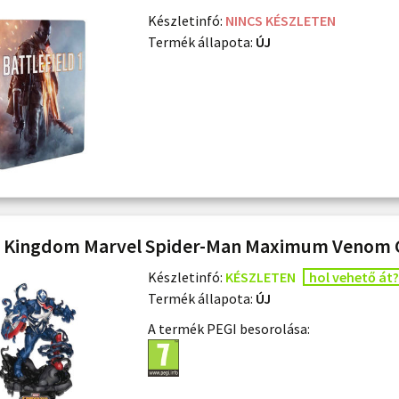
Készletinfó:
NINCS KÉSZLETEN
Termék állapota:
ÚJ
 Kingdom Marvel Spider-Man Maximum Venom C
Készletinfó:
KÉSZLETEN
hol vehető át?
Termék állapota:
ÚJ
A termék PEGI besorolása: