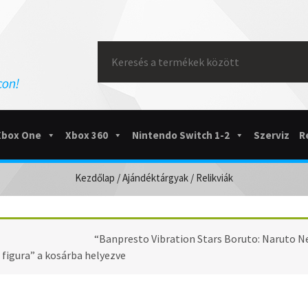
Search
for:
Xbox One
Xbox 360
Nintendo Switch 1-2
Szerviz
R
Kezdőlap
/
Ajándéktárgyak
/ Relikviák
RELIKVIÁK
“Banpresto Vibration Stars Boruto: Naruto N
figura” a kosárba helyezve