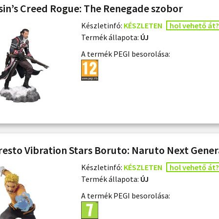
sin’s Creed Rogue: The Renegade szobor
Készletinfó:
KÉSZLETEN
hol vehető át?
Termék állapota:
ÚJ
A termék PEGI besorolása:
esto Vibration Stars Boruto: Naruto Next Genera
Készletinfó:
KÉSZLETEN
hol vehető át?
Termék állapota:
ÚJ
A termék PEGI besorolása: