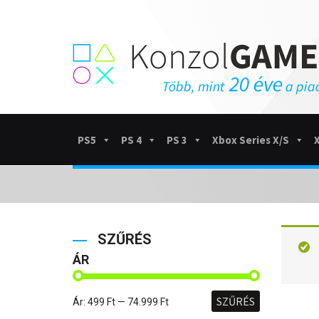
PS5
PS 4
PS 3
Xbox Series X/S
SZŰRÉS
ÁR
SZŰRÉS
Ár:
499 Ft
—
74.999 Ft