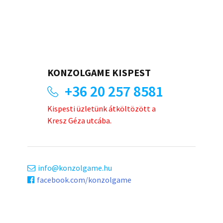
KONZOLGAME KISPEST
+36 20 257 8581
Kispesti üzletünk átköltözött a
Kresz Géza utcába.
info
konzolgame.hu
facebook.com/konzolgame