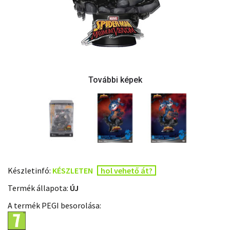
Készletinfó:
KÉSZLETEN
hol vehető át?
Termék állapota:
ÚJ
A termék PEGI besorolása: