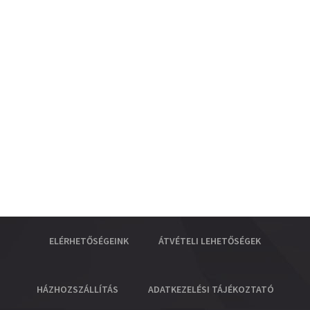
ELÉRHETŐSÉGEINK
ÁTVÉTELI LEHETŐSÉGEK
HÁZHOZSZÁLLÍTÁS
ADATKEZELÉSI TÁJÉKOZTATÓ