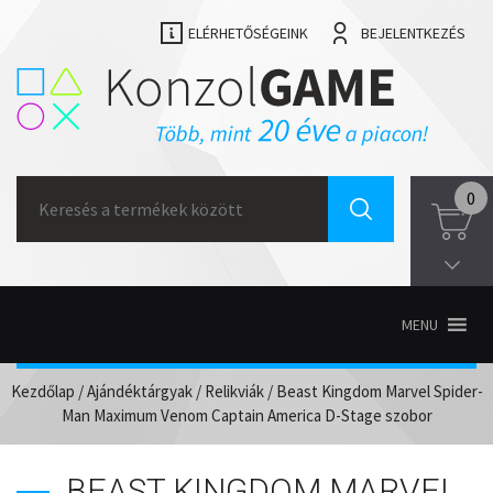
ELÉRHETŐSÉGEINK
BEJELENTKEZÉS
Search
0
for:
MENU
Kezdőlap
/
Ajándéktárgyak
/
Relikviák
/ Beast Kingdom Marvel Spider-
Man Maximum Venom Captain America D-Stage szobor
BEAST KINGDOM MARVEL