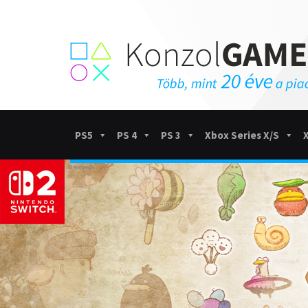
PS5
PS 4
PS 3
Xbox Series X/S