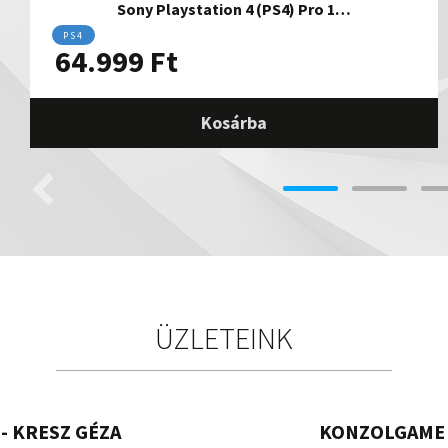
Sony Playstation 4 (PS4) Pro 1…
PS4
64.999
Ft
Kosárba
ÜZLETEINK
- KRESZ GÉZA
KONZOLGAME 