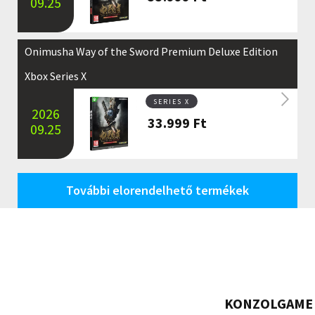
09.25
Onimusha Way of the Sword Premium Deluxe Edition
Xbox Series X
SERIES X
2026
33.999
Ft
09.25
További elorendelhető termékek
KONZOLGAME 