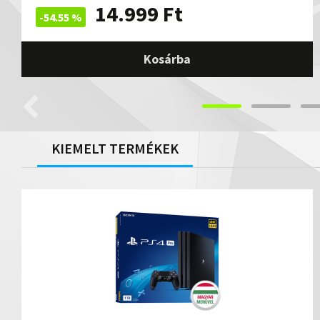
14.999
Ft
-54.55 %
Kosárba
KIEMELT TERMÉKEK