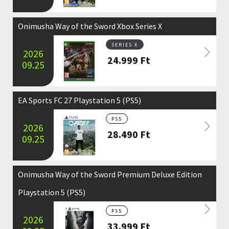
Onimusha Way of the Sword Xbox Series X
SERIES X
2026
24.999
Ft
09.25
EA Sports FC 27 Playstation 5 (PS5)
PS5
2026
28.490
Ft
09.25
Onimusha Way of the Sword Premium Deluxe Edition
Playstation 5 (PS5)
PS5
2026
33.999
Ft