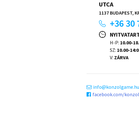
UTCA
1137 BUDAPEST, KR
+36 30 
NYITVATAR
H-P:
10.00-18
SZ:
10.00-14:0
V:
ZÁRVA
info
konzolgame.h
facebook.com/konzo