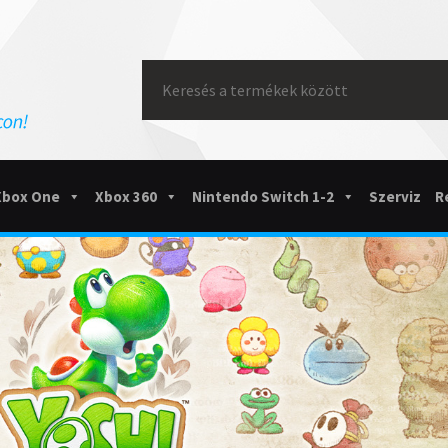
Search
for:
Xbox One
Xbox 360
Nintendo Switch 1-2
Szerviz
R