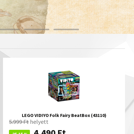
LEGO VIDIYO Folk Fairy BeatBox (43110)
5.999
Ft
helyett
4.490
Ft
-25.15 %