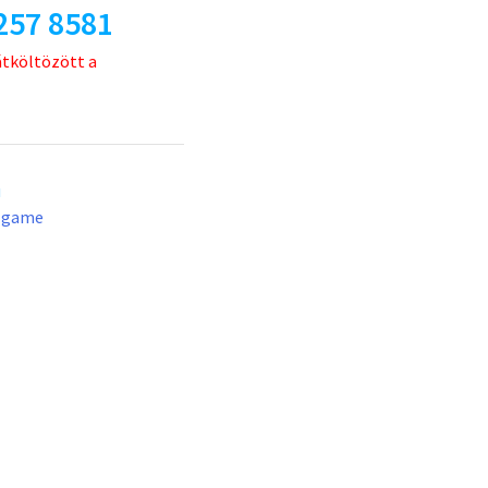
257 8581
átköltözött a
u
lgame