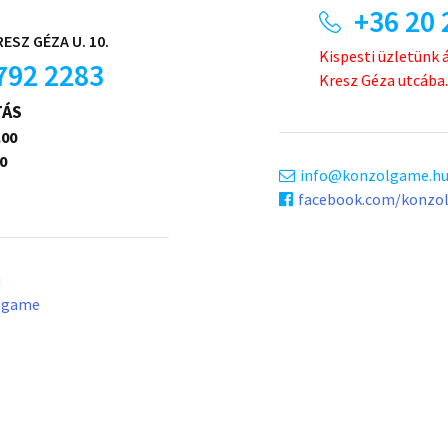
+36 20 
ESZ GÉZA U. 10.
Kispesti üzletünk 
792 2283
Kresz Géza utcába.
TÁS
.00
0
info
konzolgame.h
facebook.com/konzo
u
lgame