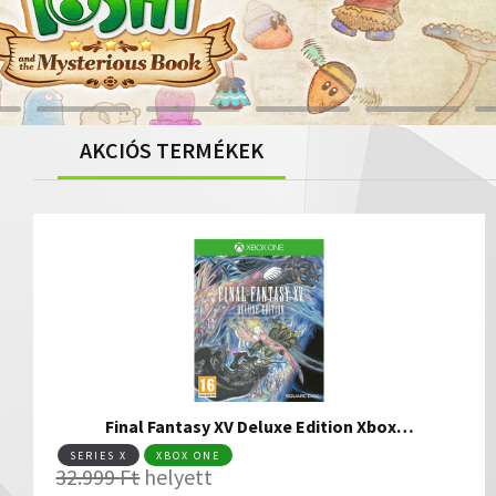
AKCIÓS TERMÉKEK
Final Fantasy XV Deluxe Edition Xbox…
SERIES X
XBOX ONE
32.999
Ft
helyett