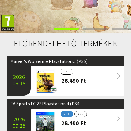
ELŐRENDELHETŐ TERMÉKEK
Marvel's Wolverine Playstation 5 (PS5)
PS5
2026
26.490
Ft
09.15
EA Sports FC 27 Playstation 4 (PS4)
PS4
PS5
2026
28.490
Ft
09.25