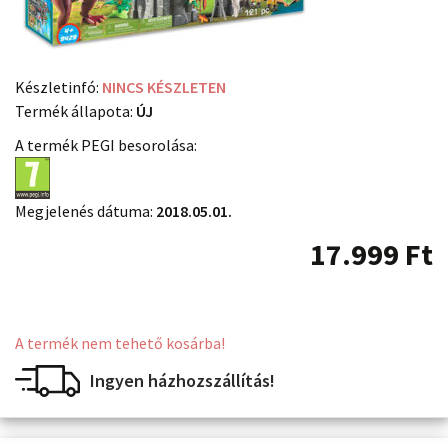
Készletinfó:
NINCS KÉSZLETEN
Termék állapota:
ÚJ
A termék PEGI besorolása:
Megjelenés dátuma:
2018.05.01.
17.999
Ft
A termék nem tehető kosárba!
Ingyen házhozszállítás!