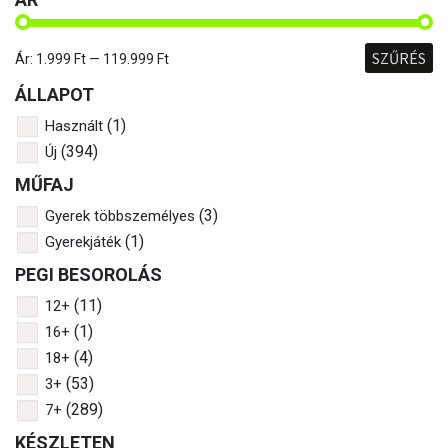
SZŰRÉS
Ár:
1.999 Ft
—
119.999 Ft
ÁLLAPOT
(1)
Használt
(394)
Új
MŰFAJ
(3)
Gyerek többszemélyes
(1)
Gyerekjáték
PEGI BESOROLÁS
(11)
12+
(1)
16+
(4)
18+
(53)
3+
(289)
7+
KÉSZLETEN