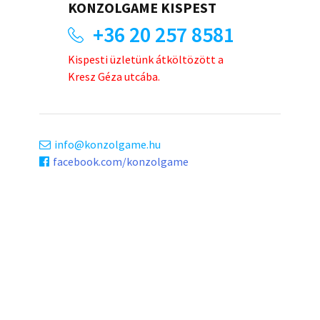
KONZOLGAME KISPEST
+36 20 257 8581
Kispesti üzletünk átköltözött a
Kresz Géza utcába.
info
konzolgame.hu
facebook.com/konzolgame