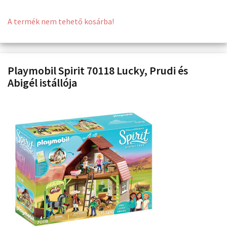
A termék nem tehető kosárba!
Playmobil Spirit 70118 Lucky, Prudi és
Abigél istállója