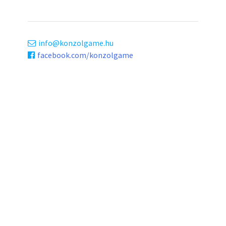
info
konzolgame.hu
facebook.com/konzolgame