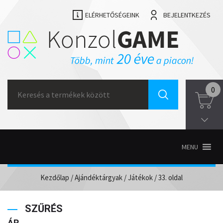
ELÉRHETŐSÉGEINK
BEJELENTKEZÉS
Search
0
for:
MENU
Kezdőlap
/
Ajándéktárgyak
/
Játékok
/ 33. oldal
SZŰRÉS
ÁR