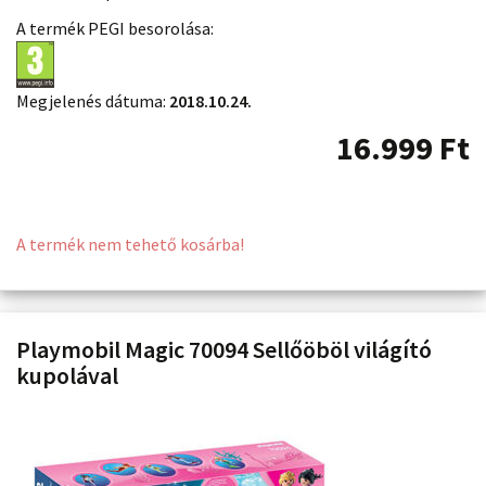
A termék PEGI besorolása:
Megjelenés dátuma:
2018.10.24.
16.999
Ft
A termék nem tehető kosárba!
Playmobil Magic 70094 Sellőöböl világító
kupolával