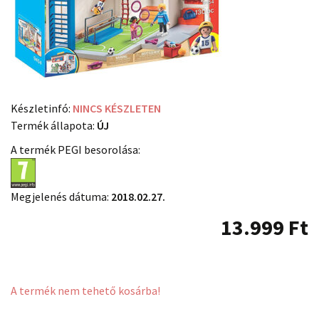
Készletinfó:
NINCS KÉSZLETEN
Termék állapota:
ÚJ
A termék PEGI besorolása:
Megjelenés dátuma:
2018.02.27.
13.999
Ft
A termék nem tehető kosárba!