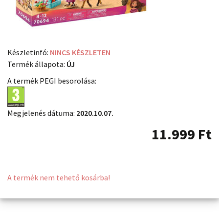
Készletinfó:
NINCS KÉSZLETEN
Termék állapota:
ÚJ
A termék PEGI besorolása:
Megjelenés dátuma:
2020.10.07.
11.999
Ft
A termék nem tehető kosárba!