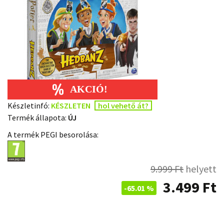
Készletinfó:
KÉSZLETEN
hol vehető át?
Termék állapota:
ÚJ
A termék PEGI besorolása:
9.999
Ft
helyett
3.499
Ft
-65.01 %