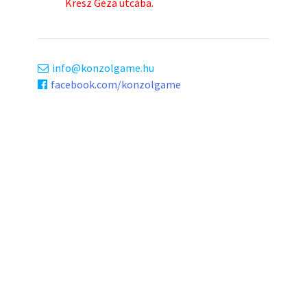
Kresz Géza utcába.
info
konzolgame.hu
facebook.com/konzolgame