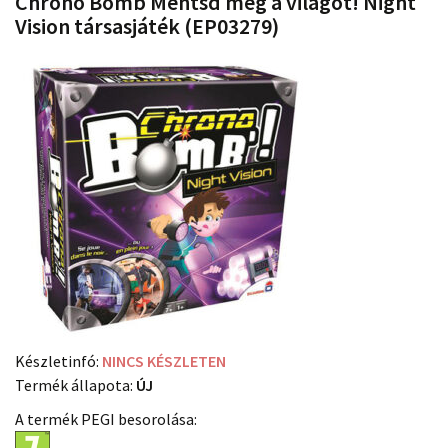
Chrono Bomb Mentsd meg a világot! Night
Vision társasjáték (EP03279)
Készletinfó:
NINCS KÉSZLETEN
Termék állapota:
ÚJ
A termék PEGI besorolása: