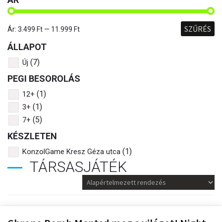
SZŰRÉS
Ár:
3.499 Ft
—
11.999 Ft
ÁLLAPOT
(7)
Új
PEGI BESOROLÁS
(1)
12+
(1)
3+
(5)
7+
KÉSZLETEN
(1)
KonzolGame Kresz Géza utca
TÁRSASJÁTÉK