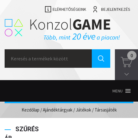
ELÉRHETŐSÉGEINK
BEJELENTKEZÉS
Search
0
for:
MENU
Kezdőlap
/
Ajándéktárgyak
/
Játékok
/ Társasjáték
SZŰRÉS
ÁR