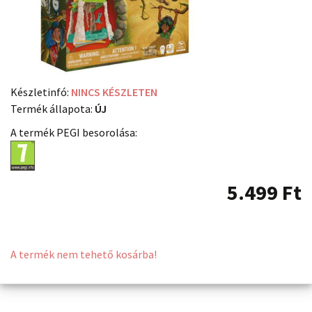
Készletinfó:
NINCS KÉSZLETEN
Termék állapota:
ÚJ
A termék PEGI besorolása:
5.499
Ft
A termék nem tehető kosárba!