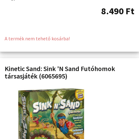
8.490
Ft
A termék nem tehető kosárba!
Kinetic Sand: Sink 'N Sand Futóhomok
társasjáték (6065695)