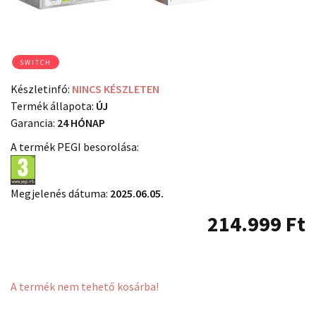
SWITCH
Készletinfó:
NINCS KÉSZLETEN
Termék állapota:
ÚJ
Garancia:
24 HÓNAP
A termék PEGI besorolása:
Megjelenés dátuma:
2025.06.05.
214.999
Ft
A termék nem tehető kosárba!