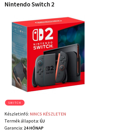
Nintendo Switch 2
SWITCH
Készletinfó:
NINCS KÉSZLETEN
Termék állapota:
ÚJ
Garancia:
24 HÓNAP