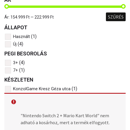
SZŰRÉS
Ár:
154.999 Ft
—
222.999 Ft
ÁLLAPOT
(1)
Használt
(4)
Új
PEGI BESOROLÁS
(4)
3+
(1)
7+
KÉSZLETEN
(1)
KonzolGame Kresz Géza utca
NINTENDO SWITCH 2
ALAPGÉPEK
"Nintendo Switch 2 + Mario Kart World" nem
adható a kosárhoz, mert a termék elfogyott.