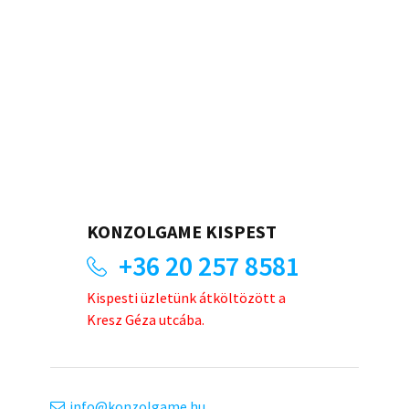
KONZOLGAME KISPEST
+36 20 257 8581
Kispesti üzletünk átköltözött a
Kresz Géza utcába.
info
konzolgame.hu