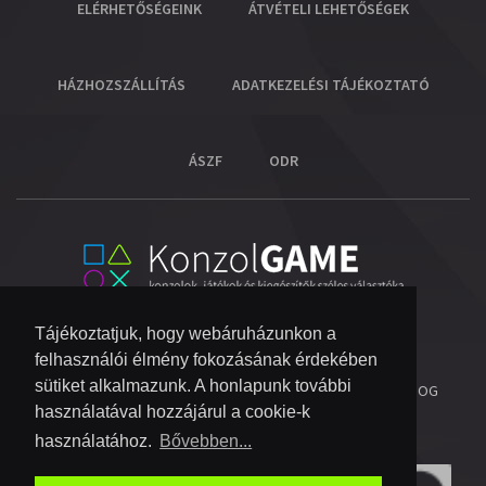
ELÉRHETŐSÉGEINK
ÁTVÉTELI LEHETŐSÉGEK
HÁZHOZSZÁLLÍTÁS
ADATKEZELÉSI TÁJÉKOZTATÓ
ÁSZF
ODR
Tájékoztatjuk, hogy webáruházunkon a
felhasználói élmény fokozásának érdekében
sütiket alkalmazunk. A honlapunk további
© 2026 COPYRIGHT KONZOL VIDEOGAME KFT.
- MINDEN JOG
használatával hozzájárul a cookie-k
FENNTARTVA!
használatához.
Bővebben...