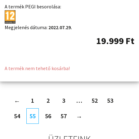
A termék PEGI besorolása:
Megjelenés dátuma:
2022.07.29.
19.999
Ft
A termék nem tehető kosárba!
←
1
2
3
…
52
53
54
55
56
57
→
ÜZLETEINK