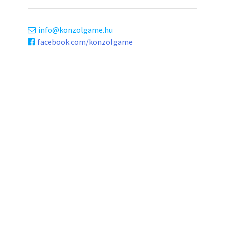
info
konzolgame.hu
facebook.com/konzolgame