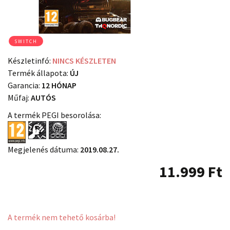
SWITCH
Készletinfó:
NINCS KÉSZLETEN
Termék állapota:
ÚJ
Garancia:
12 HÓNAP
Műfaj:
AUTÓS
A termék PEGI besorolása:
Megjelenés dátuma:
2019.08.27.
11.999
Ft
A termék nem tehető kosárba!