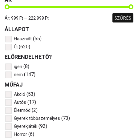
SZŰRÉS
Ár:
999 Ft
—
222.999 Ft
ÁLLAPOT
(55)
Használt
(620)
Új
ELŐRENDELHETŐ?
(8)
igen
(147)
nem
MŰFAJ
(53)
Akció
(17)
Autós
(2)
Életmód
(73)
Gyerek többszemélyes
(92)
Gyerekjáték
(6)
Horror