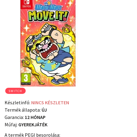
SWITCH
Készletinfó:
NINCS KÉSZLETEN
Termék állapota:
ÚJ
Garancia:
12 HÓNAP
Műfaj:
GYEREKJÁTÉK
A termék PEGI besorolása: