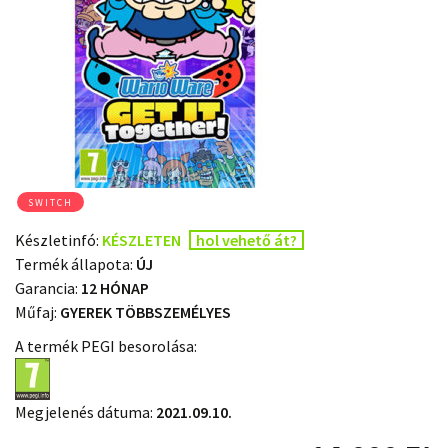
SWITCH
Készletinfó:
KÉSZLETEN
hol vehető át?
Termék állapota:
ÚJ
Garancia:
12 HÓNAP
Műfaj:
GYEREK TÖBBSZEMÉLYES
A termék PEGI besorolása:
Megjelenés dátuma:
2021.09.10.