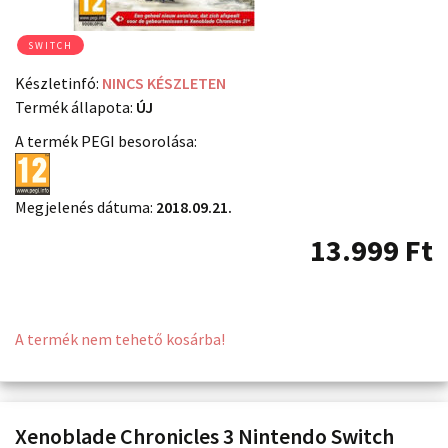
SWITCH
Készletinfó:
NINCS KÉSZLETEN
Termék állapota:
ÚJ
A termék PEGI besorolása:
Megjelenés dátuma:
2018.09.21.
13.999
Ft
A termék nem tehető kosárba!
Xenoblade Chronicles 3 Nintendo Switch