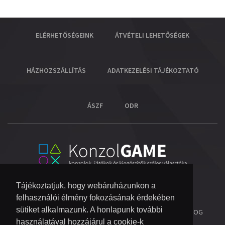
ELÉRHETŐSÉGEINK
ÁTVÉTELI LEHETŐSÉGEK
HÁZHOZSZÁLLÍTÁS
ADATKEZELÉSI TÁJÉKOZTATÓ
ÁSZF
ODR
Tájékoztatjuk, hogy webáruházunkon a
felhasználói élmény fokozásának érdekében
sütiket alkalmazunk. A honlapunk további
© 2026 COPYRIGHT KONZOL VIDEOGAME KFT.
- MINDEN JOG
használatával hozzájárul a cookie-k