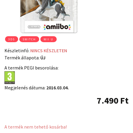
3DS
SWITCH
WII U
Készletinfó:
NINCS KÉSZLETEN
Termék állapota:
ÚJ
A termék PEGI besorolása:
Megjelenés dátuma:
2016.03.04.
7.490
Ft
A termék nem tehető kosárba!