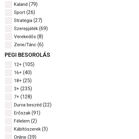
(79)
Kaland
(26)
Sport
(27)
Stratégia
(69)
Szerepjáték
(8)
Verekedős
(6)
Zene/Tánc
PEGI BESOROLÁS
(105)
12+
(40)
16+
(25)
18+
(235)
3+
(128)
7+
(22)
Durva beszéd
(91)
Erőszak
(2)
Félelem
(3)
Kábítószerek
(39)
Online