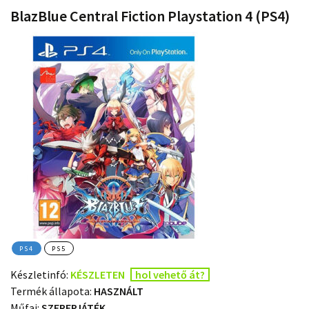
BlazBlue Central Fiction Playstation 4 (PS4)
PS4
PS5
Készletinfó:
KÉSZLETEN
hol vehető át?
Termék állapota:
HASZNÁLT
Műfaj:
SZEREPJÁTÉK