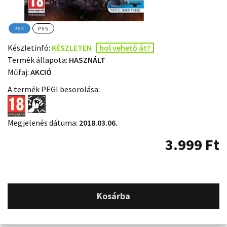
PS4
PS5
Készletinfó:
KÉSZLETEN
hol vehető át?
Termék állapota:
HASZNÁLT
Műfaj:
AKCIÓ
A termék PEGI besorolása:
Megjelenés dátuma:
2018.03.06.
3.999
Ft
Kosárba