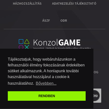
HÁZHOZSZÁLLÍTÁS
ADATKEZELÉSI TÁJÉKOZTATÓ
ÁSZF
ODR
Tájékoztatjuk, hogy webáruházunkon a
felhasználói élmény fokozásának érdekében
sütiket alkalmazunk. A honlapunk további
© 2026 COPYRIGHT KONZOL VIDEOGAME KFT.
- MINDEN JOG
használatával hozzájárul a cookie-k
FENNTARTVA!
használatához.
Bővebben...
RENDBEN