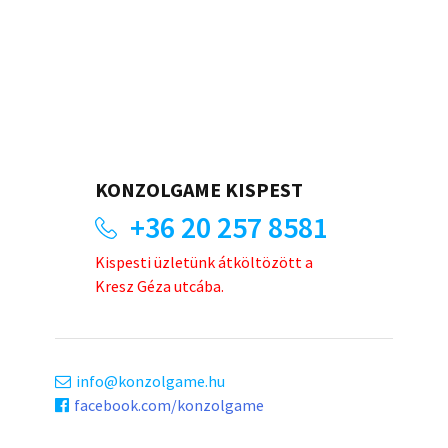
KONZOLGAME KISPEST
+36 20 257 8581
Kispesti üzletünk átköltözött a
Kresz Géza utcába.
info
konzolgame.hu
facebook.com/konzolgame