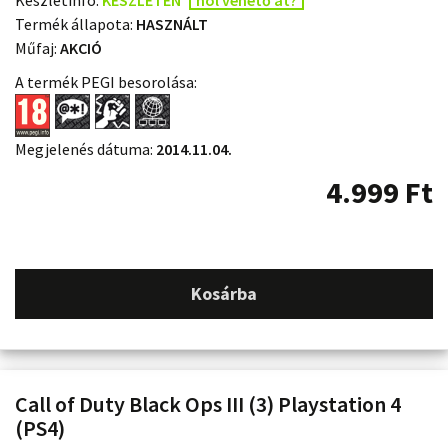
Készletinfó:
KÉSZLETEN
hol vehető át?
Termék állapota:
HASZNÁLT
Műfaj:
AKCIÓ
A termék PEGI besorolása:
Megjelenés dátuma:
2014.11.04.
4.999
Ft
Kosárba
Call of Duty Black Ops III (3) Playstation 4
(PS4)