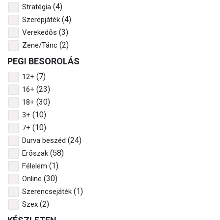
(4)
Stratégia
(4)
Szerepjáték
(3)
Verekedős
(2)
Zene/Tánc
PEGI BESOROLÁS
(7)
12+
(23)
16+
(30)
18+
(10)
3+
(10)
7+
(24)
Durva beszéd
(58)
Erőszak
(1)
Félelem
(30)
Online
(1)
Szerencsejáték
(2)
Szex