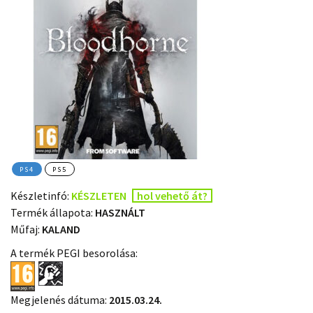
PS4
PS5
Készletinfó:
KÉSZLETEN
hol vehető át?
Termék állapota:
HASZNÁLT
Műfaj:
KALAND
A termék PEGI besorolása:
Megjelenés dátuma:
2015.03.24.