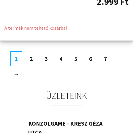
2.999
Ft
A termék nem tehető kosárba!
1
2
3
4
5
6
7
→
ÜZLETEINK
KONZOLGAME - KRESZ GÉZA
UTCA