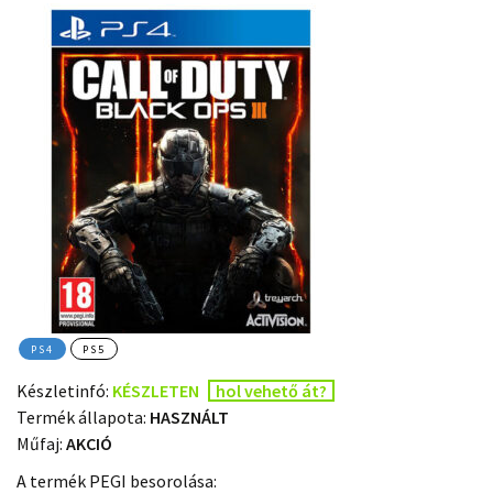
PS4
PS5
Készletinfó:
KÉSZLETEN
hol vehető át?
Termék állapota:
HASZNÁLT
Műfaj:
AKCIÓ
A termék PEGI besorolása: