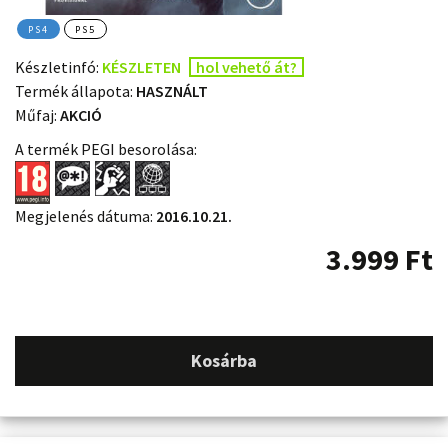
PS4
PS5
Készletinfó:
KÉSZLETEN
hol vehető át?
Termék állapota:
HASZNÁLT
Műfaj:
AKCIÓ
A termék PEGI besorolása:
Megjelenés dátuma:
2016.10.21.
3.999
Ft
Kosárba