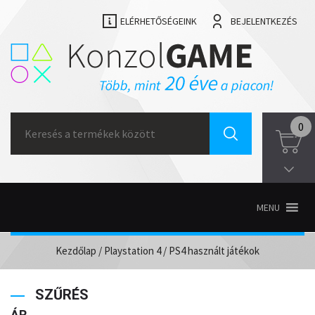
ELÉRHETŐSÉGEINK
BEJELENTKEZÉS
Search
0
for:
MENU
Kezdőlap
/
Playstation 4
/ PS4 használt játékok
SZŰRÉS
ÁR