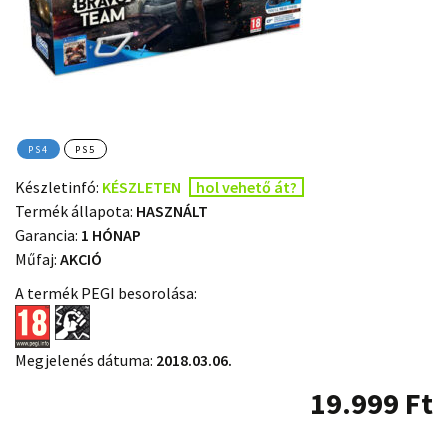
PS4
PS5
Készletinfó:
KÉSZLETEN
hol vehető át?
Termék állapota:
HASZNÁLT
Garancia:
1 HÓNAP
Műfaj:
AKCIÓ
A termék PEGI besorolása:
Megjelenés dátuma:
2018.03.06.
19.999
Ft