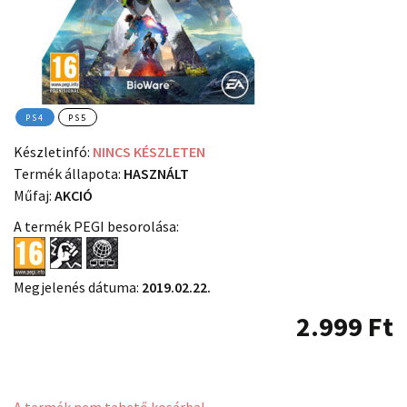
PS4
PS5
Készletinfó:
NINCS KÉSZLETEN
Termék állapota:
HASZNÁLT
Műfaj:
AKCIÓ
A termék PEGI besorolása:
Megjelenés dátuma:
2019.02.22.
2.999
Ft
A termék nem tehető kosárba!