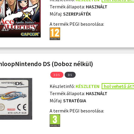
Termék állapota:
HASZNÁLT
Műfaj:
SZEREPJÁTÉK
A termék PEGI besorolása:
nloopNintendo DS (Doboz nélkül)
3DS
DS
Készletinfó:
KÉSZLETEN
hol vehető át?
Termék állapota:
HASZNÁLT
Műfaj:
STRATÉGIA
A termék PEGI besorolása: