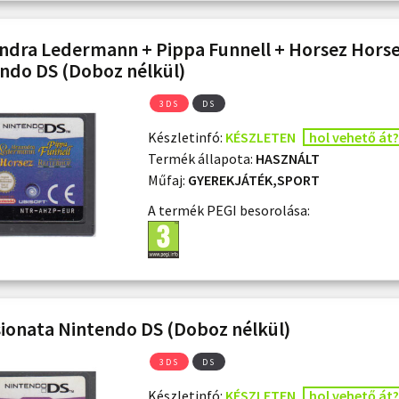
ndra Ledermann + Pippa Funnell + Horsez Hors
ndo DS (Doboz nélkül)
3DS
DS
Készletinfó:
KÉSZLETEN
hol vehető át?
Termék állapota:
HASZNÁLT
Műfaj:
GYEREKJÁTÉK,SPORT
A termék PEGI besorolása:
ionata Nintendo DS (Doboz nélkül)
3DS
DS
Készletinfó:
KÉSZLETEN
hol vehető át?