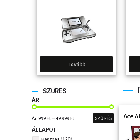
Tovább
SZŰRÉS
ÁR
Ace A
SZŰRÉS
Ár:
999 Ft
—
49.999 Ft
ÁLLAPOT
(120)
Használt