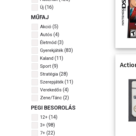
(16)
Új
MŰFAJ
(5)
Akció
(4)
Autós
(3)
Életmód
(83)
Gyerekjáték
(11)
Kaland
Actio
(9)
Sport
(28)
Stratégia
(11)
Szerepjáték
(4)
Verekedős
(2)
Zene/Tánc
PEGI BESOROLÁS
(14)
12+
(98)
3+
(22)
7+