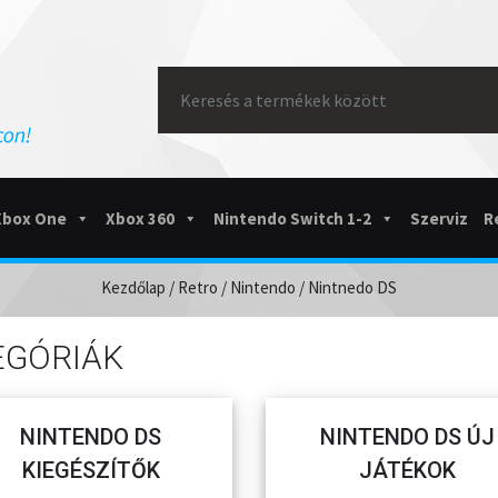
Search
for:
Xbox One
Xbox 360
Nintendo Switch 1-2
Szerviz
R
Kezdőlap
/
Retro
/
Nintendo
/ Nintnedo DS
EGÓRIÁK
NINTENDO DS
NINTENDO DS ÚJ
KIEGÉSZÍTŐK
JÁTÉKOK