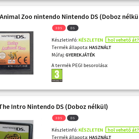
Animal Zoo nintendo Nintendo DS (Doboz nélkü
3DS
DS
Készletinfó:
KÉSZLETEN
hol vehető át?
Termék állapota:
HASZNÁLT
Műfaj:
GYEREKJÁTÉK
A termék PEGI besorolása:
The Intro Nintendo DS (Doboz nélkül)
3DS
DS
Készletinfó:
KÉSZLETEN
hol vehető át?
Termék állapota:
HASZNÁLT