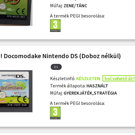
Műfaj:
ZENE/TÁNC
A termék PEGI besorolása:
! Docomodake Nintendo DS (Doboz nélkül)
DS
Készletinfó:
KÉSZLETEN
hol vehető át?
Termék állapota:
HASZNÁLT
Műfaj:
GYEREKJÁTÉK,STRATÉGIA
A termék PEGI besorolása: