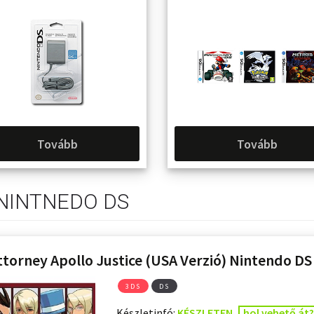
Tovább
Tovább
NINTNEDO DS
ttorney Apollo Justice (USA Verzió) Nintendo DS
3DS
DS
Készletinfó:
KÉSZLETEN
hol vehető át?