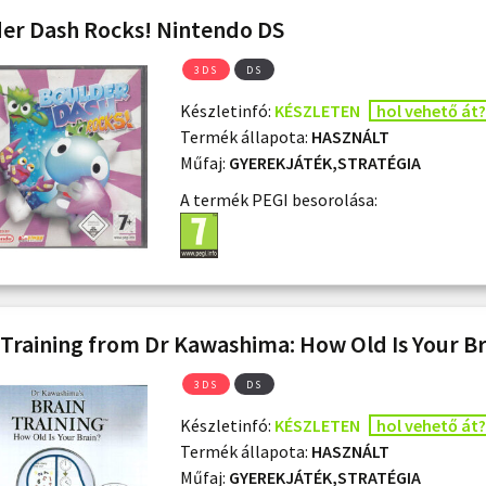
er Dash Rocks! Nintendo DS
3DS
DS
Készletinfó:
KÉSZLETEN
hol vehető át?
Termék állapota:
HASZNÁLT
Műfaj:
GYEREKJÁTÉK,STRATÉGIA
A termék PEGI besorolása:
 Training from Dr Kawashima: How Old Is Your B
3DS
DS
Készletinfó:
KÉSZLETEN
hol vehető át?
Termék állapota:
HASZNÁLT
Műfaj:
GYEREKJÁTÉK,STRATÉGIA