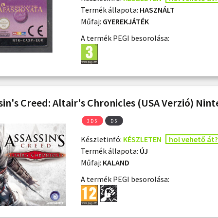
Termék állapota:
HASZNÁLT
Műfaj:
GYEREKJÁTÉK
A termék PEGI besorolása:
sin's Creed: Altair's Chronicles (USA Verzió) Nin
3DS
DS
Készletinfó:
KÉSZLETEN
hol vehető át?
Termék állapota:
ÚJ
Műfaj:
KALAND
A termék PEGI besorolása: