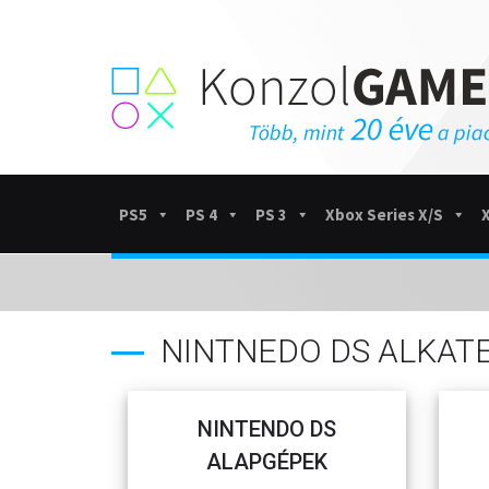
PS5
PS 4
PS 3
Xbox Series X/S
NINTNEDO DS ALKAT
NINTENDO DS
ALAPGÉPEK