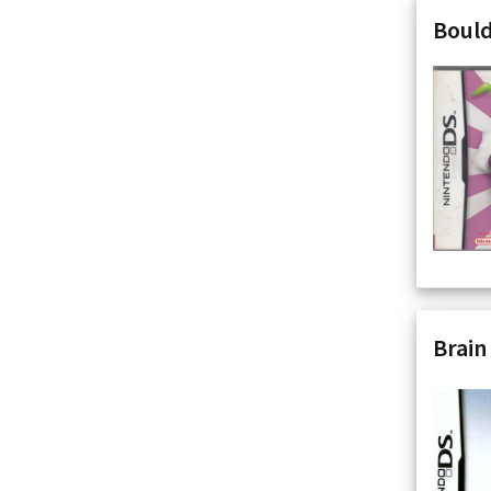
Bould
Brain