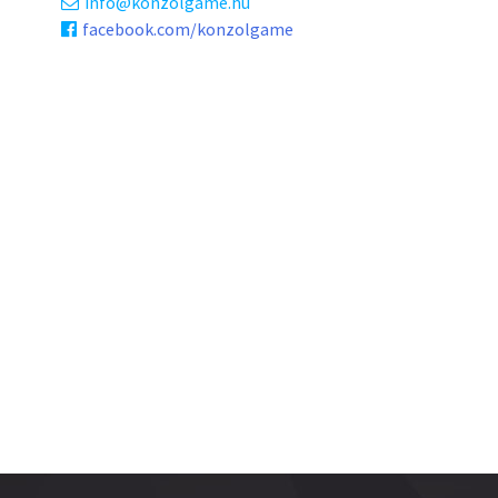
info
konzolgame.hu
facebook.com/konzolgame