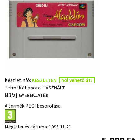
Készletinfó:
KÉSZLETEN
hol vehető át?
Termék állapota:
HASZNÁLT
Műfaj:
GYEREKJÁTÉK
A termék PEGI besorolása:
Megjelenés dátuma:
1993.11.21.