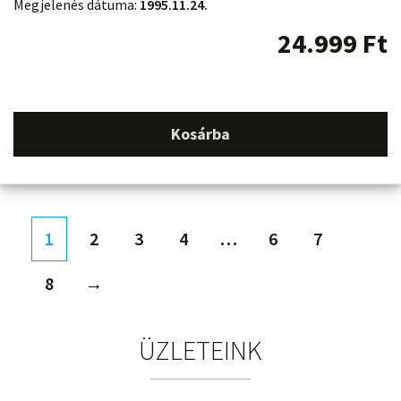
Megjelenés dátuma:
1995.11.24.
24.999
Ft
Kosárba
1
2
3
4
…
6
7
8
→
ÜZLETEINK