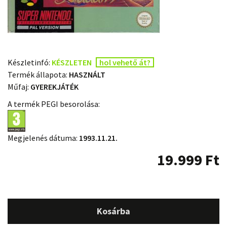
Készletinfó:
KÉSZLETEN
hol vehető át?
Termék állapota:
HASZNÁLT
Műfaj:
GYEREKJÁTÉK
A termék PEGI besorolása:
Megjelenés dátuma:
1993.11.21.
19.999
Ft
Kosárba