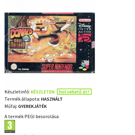
Készletinfó:
KÉSZLETEN
hol vehető át?
Termék állapota:
HASZNÁLT
Műfaj:
GYEREKJÁTÉK
A termék PEGI besorolása: