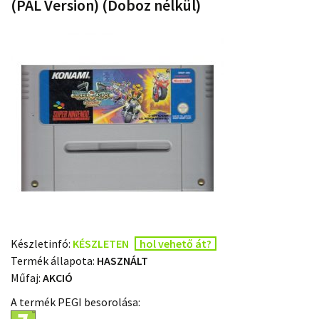
(PAL Version) (Doboz nélkül)
Készletinfó:
KÉSZLETEN
hol vehető át?
Termék állapota:
HASZNÁLT
Műfaj:
AKCIÓ
A termék PEGI besorolása: