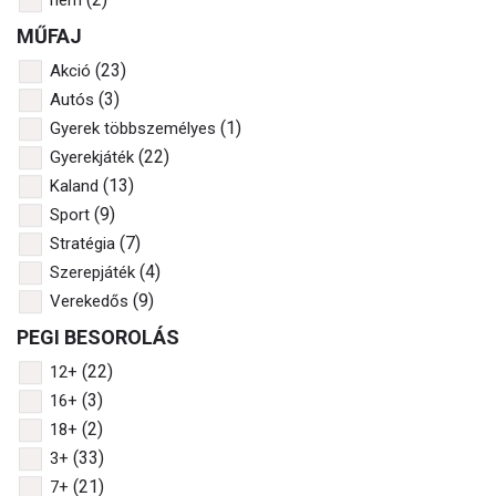
nem
MŰFAJ
(23)
Akció
(3)
Autós
(1)
Gyerek többszemélyes
(22)
Gyerekjáték
(13)
Kaland
(9)
Sport
(7)
Stratégia
(4)
Szerepjáték
(9)
Verekedős
PEGI BESOROLÁS
(22)
12+
(3)
16+
(2)
18+
(33)
3+
(21)
7+