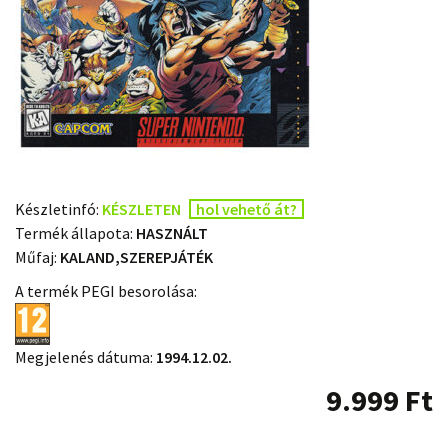
Készletinfó:
KÉSZLETEN
hol vehető át?
Termék állapota:
HASZNÁLT
Műfaj:
KALAND,SZEREPJÁTÉK
A termék PEGI besorolása:
Megjelenés dátuma:
1994.12.02.
9.999
Ft