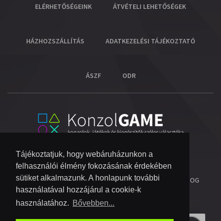
ELÉRHETŐSÉGEINK
ÁTVÉTELI LEHETŐSÉGEK
HÁZHOZSZÁLLÍTÁS
ADATKEZELÉSI TÁJÉKOZTATÓ
ÁSZF
ODR
Tájékoztatjuk, hogy webáruházunkon a
felhasználói élmény fokozásának érdekében
sütiket alkalmazunk. A honlapunk további
© 2026 COPYRIGHT KONZOL VIDEOGAME KFT.
- MINDEN JOG
használatával hozzájárul a cookie-k
FENNTARTVA!
használatához.
Bővebben...