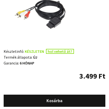
Készletinfó:
KÉSZLETEN
hol vehető át?
Termék állapota:
ÚJ
Garancia:
6 HÓNAP
3.499
Ft
Kosárba