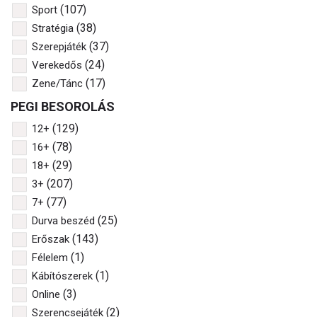
(107)
Sport
(38)
Stratégia
(37)
Szerepjáték
(24)
Verekedős
(17)
Zene/Tánc
PEGI BESOROLÁS
(129)
12+
(78)
16+
(29)
18+
(207)
3+
(77)
7+
(25)
Durva beszéd
(143)
Erőszak
(1)
Félelem
(1)
Kábítószerek
(3)
Online
(2)
Szerencsejáték