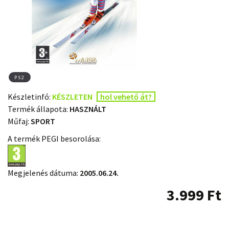
PS2
Készletinfó:
KÉSZLETEN
hol vehető át?
Termék állapota:
HASZNÁLT
Műfaj:
SPORT
A termék PEGI besorolása:
Megjelenés dátuma:
2005.06.24.
3.999
Ft