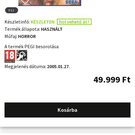
PS2
Készletinfó:
KÉSZLETEN
hol vehető át?
Termék állapota:
HASZNÁLT
Műfaj:
HORROR
A termék PEGI besorolása:
Megjelenés dátuma:
2005.01.27.
49.999
Ft
Kosárba