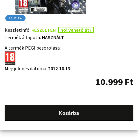
PS VITA
Készletinfó:
KÉSZLETEN
hol vehető át?
Termék állapota:
HASZNÁLT
A termék PEGI besorolása:
Megjelenés dátuma:
2012.10.13.
10.999
Ft
Kosárba