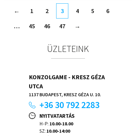
←
1
2
3
4
5
6
…
45
46
47
→
ÜZLETEINK
KONZOLGAME - KRESZ GÉZA
UTCA
1137 BUDAPEST, KRESZ GÉZA U. 10.
+36 30 792 2283
NYITVATARTÁS
H-P:
10.00-18.00
SZ:
10.00-14:00