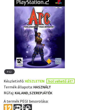
PS2
Készletinfó:
KÉSZLETEN
hol vehető át?
Termék állapota:
HASZNÁLT
Műfaj:
KALAND,SZEREPJÁTÉK
A termék PEGI besorolása: