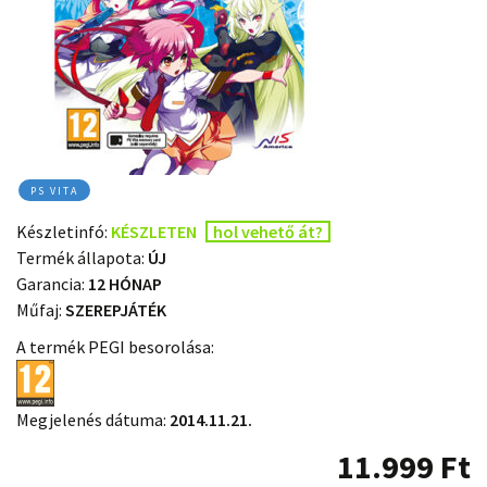
PS VITA
Készletinfó:
KÉSZLETEN
hol vehető át?
Termék állapota:
ÚJ
Garancia:
12 HÓNAP
Műfaj:
SZEREPJÁTÉK
A termék PEGI besorolása:
Megjelenés dátuma:
2014.11.21.
11.999
Ft