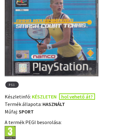
PS1
Készletinfó:
KÉSZLETEN
hol vehető át?
Termék állapota:
HASZNÁLT
Műfaj:
SPORT
A termék PEGI besorolása: