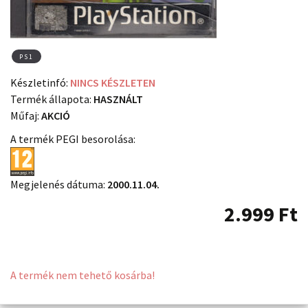
PS1
Készletinfó:
NINCS KÉSZLETEN
Termék állapota:
HASZNÁLT
Műfaj:
AKCIÓ
A termék PEGI besorolása:
Megjelenés dátuma:
2000.11.04.
2.999
Ft
A termék nem tehető kosárba!