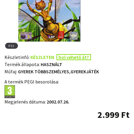
PS2
Készletinfó:
KÉSZLETEN
hol vehető át?
Termék állapota:
HASZNÁLT
Műfaj:
GYEREK TÖBBSZEMÉLYES,GYEREKJÁTÉK
A termék PEGI besorolása:
Megjelenés dátuma:
2002.07.26.
2.999
Ft