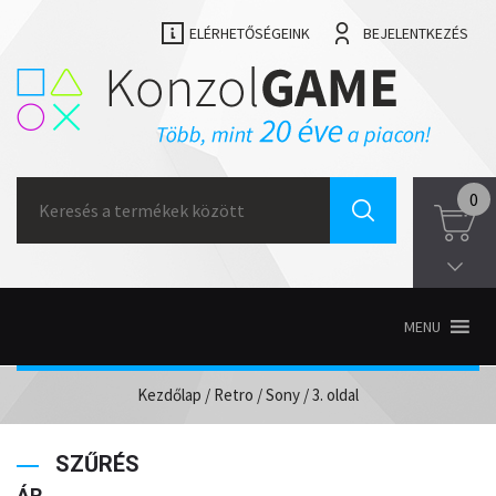
ELÉRHETŐSÉGEINK
BEJELENTKEZÉS
Search
0
for:
MENU
Kezdőlap
/
Retro
/
Sony
/ 3. oldal
SZŰRÉS
ÁR