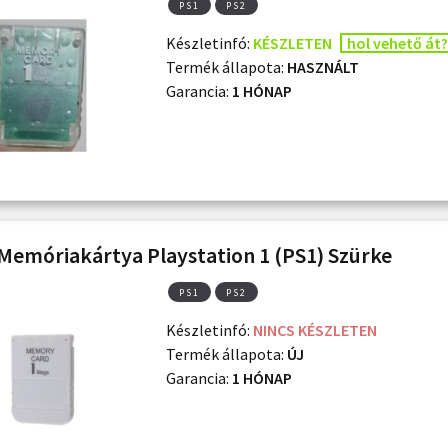
PS1
PS2
Készletinfó:
KÉSZLETEN
hol vehető át?
Termék állapota:
HASZNÁLT
Garancia:
1 HÓNAP
Memóriakártya Playstation 1 (PS1) Szürke
PS1
PS2
Készletinfó:
NINCS KÉSZLETEN
Termék állapota:
ÚJ
Garancia:
1 HÓNAP