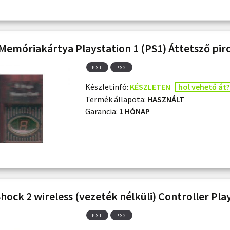
Memóriakártya Playstation 1 (PS1) Áttetsző pir
PS1
PS2
Készletinfó:
KÉSZLETEN
hol vehető át?
Termék állapota:
HASZNÁLT
Garancia:
1 HÓNAP
hock 2 wireless (vezeték nélküli) Controller Pla
PS1
PS2