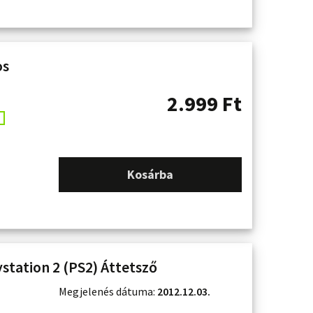
os
2.999
Ft
Kosárba
ystation 2 (PS2) Áttetsző
Megjelenés dátuma:
2012.12.03.