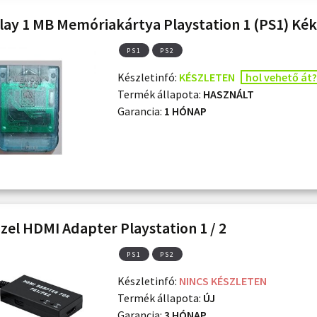
ay 1 MB Memóriakártya Playstation 1 (PS1) Kék
PS1
PS2
Készletinfó:
KÉSZLETEN
hol vehető át?
Termék állapota:
HASZNÁLT
Garancia:
1 HÓNAP
el HDMI Adapter Playstation 1 / 2
PS1
PS2
Készletinfó:
NINCS KÉSZLETEN
Termék állapota:
ÚJ
Garancia:
3 HÓNAP