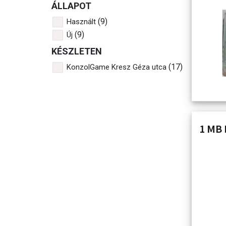
ÁLLAPOT
(9)
Használt
(9)
Új
KÉSZLETEN
(17)
KonzolGame Kresz Géza utca
1 MB 