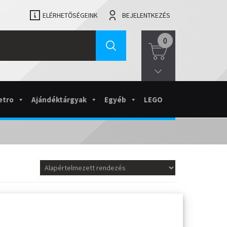
ELÉRHETŐSÉGEINK
BEJELENTKEZÉS
0
etro
Ajándéktárgyak
Egyéb
LEGO