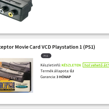
ceptor Movie Card VCD Playstation 1 (PS1)
PS1
Készletinfó:
KÉSZLETEN
hol vehető át?
Termék állapota:
ÚJ
Garancia:
3 HÓNAP