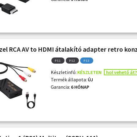
el RCA AV to HDMI átalakító adapter retro kon
PS1
PS2
PS3
Készletinfó:
KÉSZLETEN
hol vehető át?
Termék állapota:
ÚJ
Garancia:
6 HÓNAP