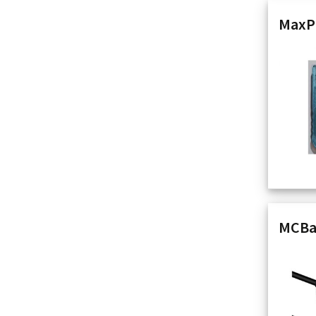
MaxPl
MCBaz