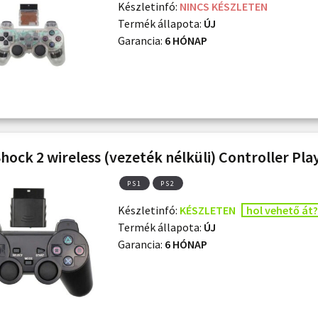
Készletinfó:
NINCS KÉSZLETEN
Termék állapota:
ÚJ
Garancia:
6 HÓNAP
hock 2 wireless (vezeték nélküli) Controller Pla
PS1
PS2
Készletinfó:
KÉSZLETEN
hol vehető át?
Termék állapota:
ÚJ
Garancia:
6 HÓNAP