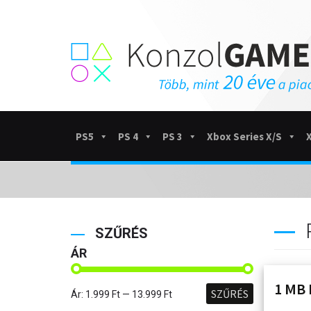
PS5
PS 4
PS 3
Xbox Series X/S
SZŰRÉS
ÁR
1 MB 
SZŰRÉS
Ár:
1.999 Ft
—
13.999 Ft