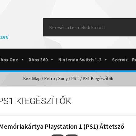
Search
for:
Xbox One
Xbox 360
Nintendo Switch 1-2
Szerviz
R
Kezdőlap
/
Retro
/
Sony
/
PS 1
/ PS1 Kiegészítők
PS1 KIEGÉSZÍTŐK
Memóriakártya Playstation 1 (PS1) Áttetsző