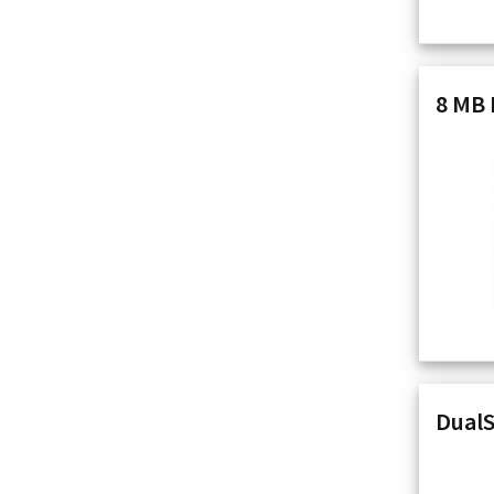
8 MB 
DualS