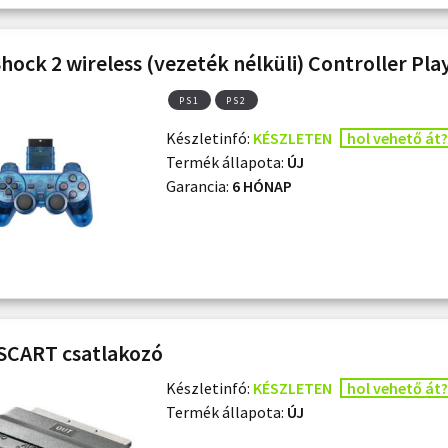
hock 2 wireless (vezeték nélküli) Controller Pla
PS1
PS2
Készletinfó:
KÉSZLETEN
hol vehető át?
Termék állapota:
ÚJ
Garancia:
6 HÓNAP
SCART csatlakozó
Készletinfó:
KÉSZLETEN
hol vehető át?
Termék állapota:
ÚJ