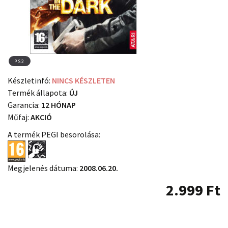
PS2
Készletinfó:
NINCS KÉSZLETEN
Termék állapota:
ÚJ
Garancia:
12 HÓNAP
Műfaj:
AKCIÓ
A termék PEGI besorolása:
Megjelenés dátuma:
2008.06.20.
2.999
Ft