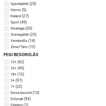
(25)
Gyerekjáték
(5)
Horror
(27)
Kaland
(49)
Sport
(20)
Stratégia
(23)
Szerepjáték
(14)
Verekedős
(12)
Zene/Tánc
PEGI BESOROLÁS
(62)
12+
(45)
16+
(12)
18+
(97)
3+
(22)
7+
(13)
Durva beszéd
(93)
Erőszak
(1)
Félelem