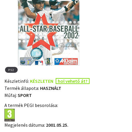
PS2
Készletinfó:
KÉSZLETEN
hol vehető át?
Termék állapota:
HASZNÁLT
Műfaj:
SPORT
A termék PEGI besorolása:
Megjelenés dátuma:
2001.05.25.