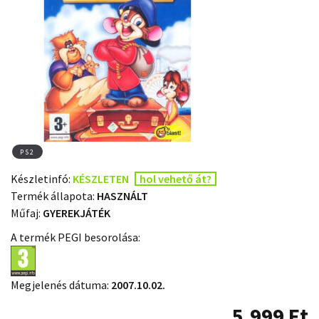
PS2
Készletinfó:
KÉSZLETEN
hol vehető át?
Termék állapota:
HASZNÁLT
Műfaj:
GYEREKJÁTÉK
A termék PEGI besorolása:
Megjelenés dátuma:
2007.10.02.
5.999
Ft