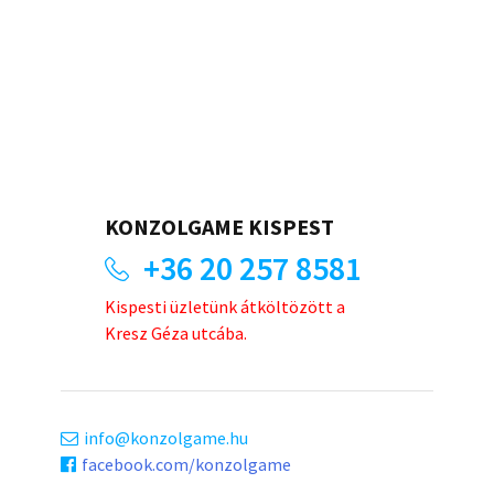
KONZOLGAME KISPEST
+36 20 257 8581
Kispesti üzletünk átköltözött a
Kresz Géza utcába.
info
konzolgame.hu
facebook.com/konzolgame