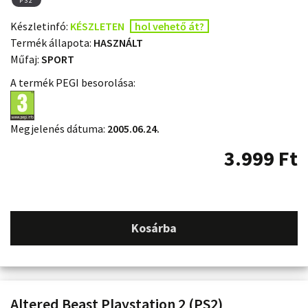
PS2
Készletinfó:
KÉSZLETEN
hol vehető át?
Termék állapota:
HASZNÁLT
Műfaj:
SPORT
A termék PEGI besorolása:
Megjelenés dátuma:
2005.06.24.
3.999
Ft
Kosárba
Altered Beast Playstation 2 (PS2)