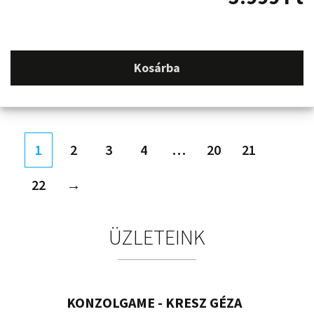
Kosárba
1
2
3
4
…
20
21
22
→
ÜZLETEINK
KONZOLGAME - KRESZ GÉZA