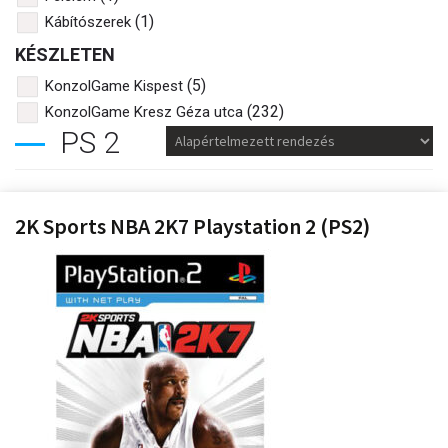
(1)
Kábítószerek
KÉSZLETEN
(5)
KonzolGame Kispest
(232)
KonzolGame Kresz Géza utca
PS 2
2K Sports NBA 2K7 Playstation 2 (PS2)