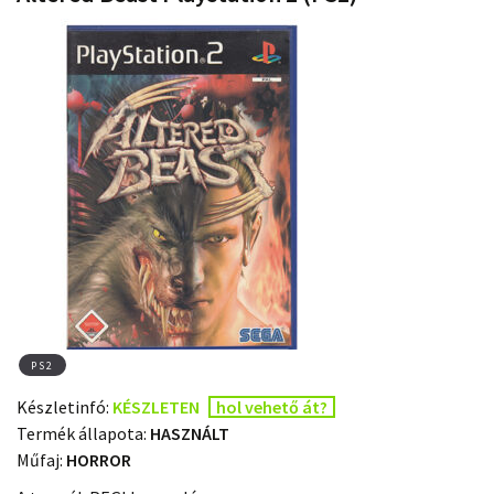
PS2
Készletinfó:
KÉSZLETEN
hol vehető át?
Termék állapota:
HASZNÁLT
Műfaj:
HORROR