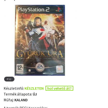
PS2
Készletinfó:
KÉSZLETEN
hol vehető át?
Termék állapota:
ÚJ
Műfaj:
KALAND