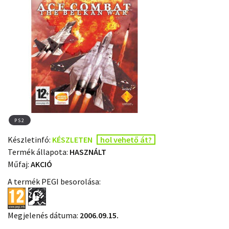
PS2
Készletinfó:
KÉSZLETEN
hol vehető át?
Termék állapota:
HASZNÁLT
Műfaj:
AKCIÓ
A termék PEGI besorolása:
Megjelenés dátuma:
2006.09.15.