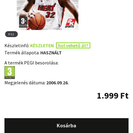
PS2
Készletinfó:
KÉSZLETEN
hol vehető át?
Termék állapota:
HASZNÁLT
A termék PEGI besorolása:
Megjelenés dátuma:
2006.09.26.
1.999
Ft
Kosárba