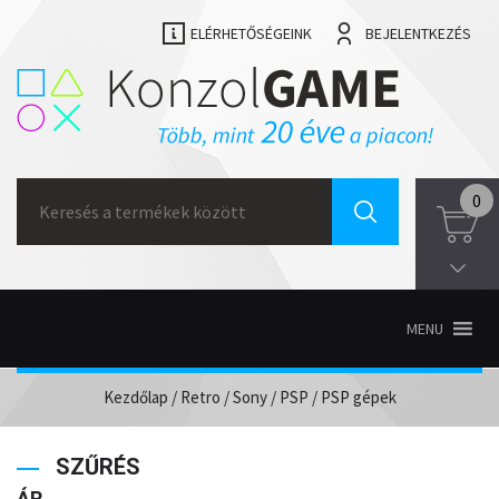
ELÉRHETŐSÉGEINK
BEJELENTKEZÉS
Search
0
for:
MENU
Kezdőlap
/
Retro
/
Sony
/
PSP
/ PSP gépek
SZŰRÉS
ÁR