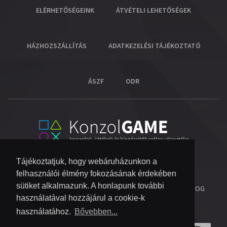
ELÉRHETŐSÉGEINK
ÁTVÉTELI LEHETŐSÉGEK
HÁZHOZSZÁLLÍTÁS
ADATKEZELÉSI TÁJÉKOZTATÓ
ÁSZF
ODR
Tájékoztatjuk, hogy webáruházunkon a
felhasználói élmény fokozásának érdekében
sütiket alkalmazunk. A honlapunk további
© 2026 COPYRIGHT KONZOL VIDEOGAME KFT.
- MINDEN JOG
használatával hozzájárul a cookie-k
FENNTARTVA!
használatához.
Bővebben...