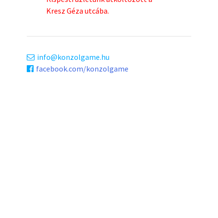
Kresz Géza utcába.
info
konzolgame.hu
facebook.com/konzolgame