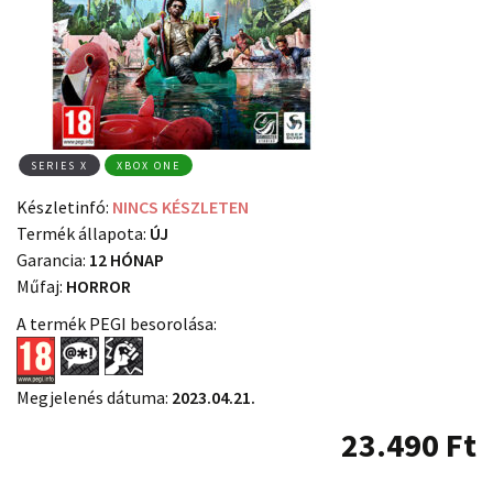
SERIES X
XBOX ONE
Készletinfó:
NINCS KÉSZLETEN
Termék állapota:
ÚJ
Garancia:
12 HÓNAP
Műfaj:
HORROR
A termék PEGI besorolása:
Megjelenés dátuma:
2023.04.21.
23.490
Ft