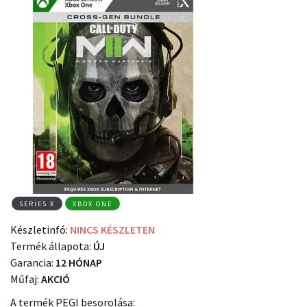
SERIES X
XBOX ONE
Készletinfó:
NINCS KÉSZLETEN
Termék állapota:
ÚJ
Garancia:
12 HÓNAP
Műfaj:
AKCIÓ
A termék PEGI besorolása: