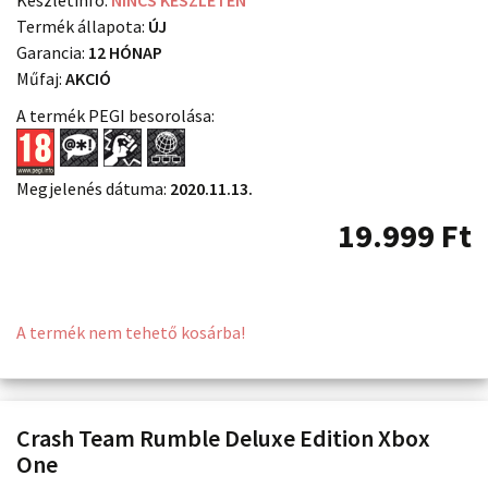
Készletinfó:
NINCS KÉSZLETEN
Termék állapota:
ÚJ
Garancia:
12 HÓNAP
Műfaj:
AKCIÓ
A termék PEGI besorolása:
Megjelenés dátuma:
2020.11.13.
19.999
Ft
A termék nem tehető kosárba!
Crash Team Rumble Deluxe Edition Xbox
One