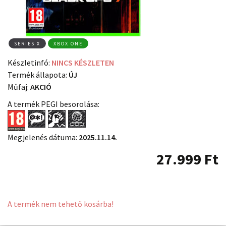
SERIES X
XBOX ONE
Készletinfó:
NINCS KÉSZLETEN
Termék állapota:
ÚJ
Műfaj:
AKCIÓ
A termék PEGI besorolása:
Megjelenés dátuma:
2025.11.14.
27.999
Ft
A termék nem tehető kosárba!