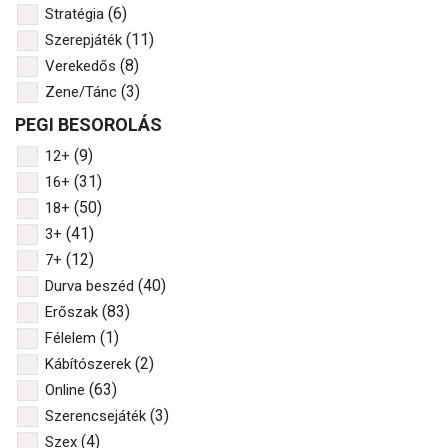
(6)
Stratégia
(11)
Szerepjáték
(8)
Verekedős
(3)
Zene/Tánc
PEGI BESOROLÁS
(9)
12+
(31)
16+
(50)
18+
(41)
3+
(12)
7+
(40)
Durva beszéd
(83)
Erőszak
(1)
Félelem
(2)
Kábítószerek
(63)
Online
(3)
Szerencsejáték
(4)
Szex