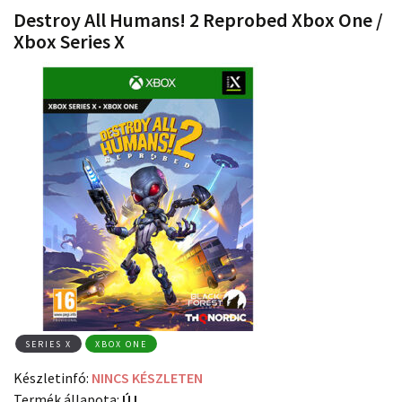
Destroy All Humans! 2 Reprobed Xbox One /
Xbox Series X
SERIES X
XBOX ONE
Készletinfó:
NINCS KÉSZLETEN
Termék állapota:
ÚJ