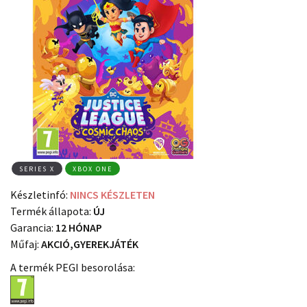
SERIES X
XBOX ONE
Készletinfó:
NINCS KÉSZLETEN
Termék állapota:
ÚJ
Garancia:
12 HÓNAP
Műfaj:
AKCIÓ,GYEREKJÁTÉK
A termék PEGI besorolása: