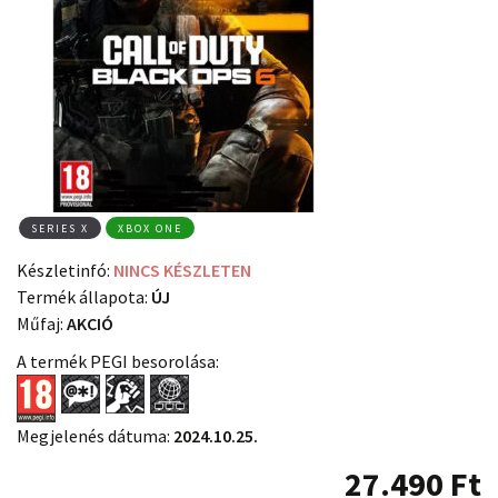
SERIES X
XBOX ONE
Készletinfó:
NINCS KÉSZLETEN
Termék állapota:
ÚJ
Műfaj:
AKCIÓ
A termék PEGI besorolása:
Megjelenés dátuma:
2024.10.25.
27.490
Ft