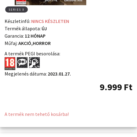
SERIES X
Készletinfó:
NINCS KÉSZLETEN
Termék állapota:
ÚJ
Garancia:
12 HÓNAP
Műfaj:
AKCIÓ,HORROR
A termék PEGI besorolása:
Megjelenés dátuma:
2023.01.27.
9.999
Ft
A termék nem tehető kosárba!