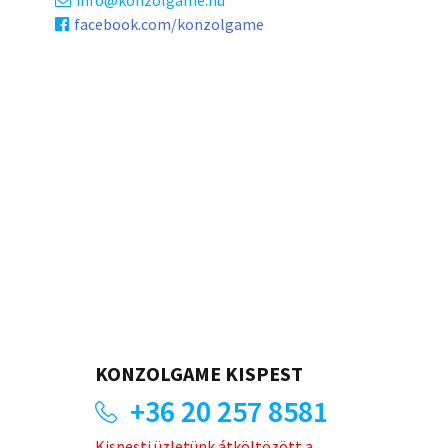
facebook.com/konzolgame
KONZOLGAME KISPEST
+36 20 257 8581
Kispesti üzletünk átköltözött a