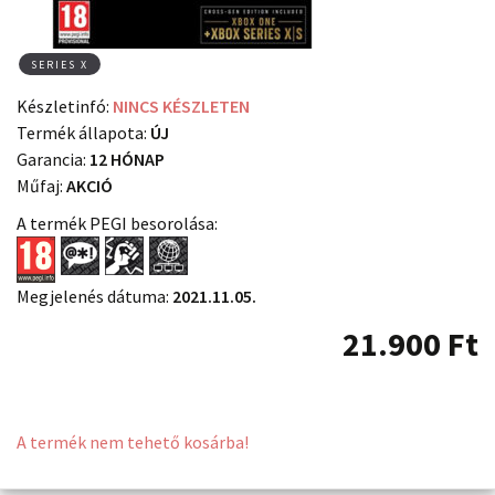
SERIES X
Készletinfó:
NINCS KÉSZLETEN
Termék állapota:
ÚJ
Garancia:
12 HÓNAP
Műfaj:
AKCIÓ
A termék PEGI besorolása:
Megjelenés dátuma:
2021.11.05.
21.900
Ft
A termék nem tehető kosárba!