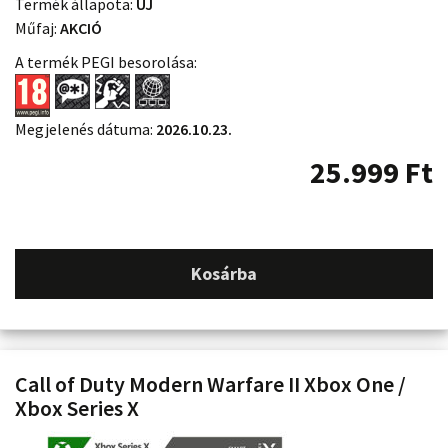
Termék állapota:
ÚJ
Műfaj:
AKCIÓ
A termék PEGI besorolása:
Megjelenés dátuma:
2026.10.23.
25.999
Ft
Kosárba
Call of Duty Modern Warfare II Xbox One /
Xbox Series X