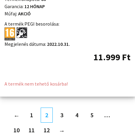
Garancia:
12 HÓNAP
Műfaj:
AKCIÓ
A termék PEGI besorolása:
Megjelenés dátuma:
2022.10.31.
11.999
Ft
A termék nem tehető kosárba!
←
1
2
3
4
5
…
10
11
12
→