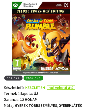
SERIES X
XBOX ONE
Készletinfó:
KÉSZLETEN
hol vehető át?
Termék állapota:
ÚJ
Garancia:
12 HÓNAP
Műfaj:
GYEREK TÖBBSZEMÉLYES,GYEREKJÁTÉK