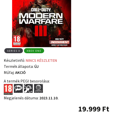
SERIES X
XBOX ONE
Készletinfó:
NINCS KÉSZLETEN
Termék állapota:
ÚJ
Műfaj:
AKCIÓ
A termék PEGI besorolása:
Megjelenés dátuma:
2023.11.10.
19.999
Ft