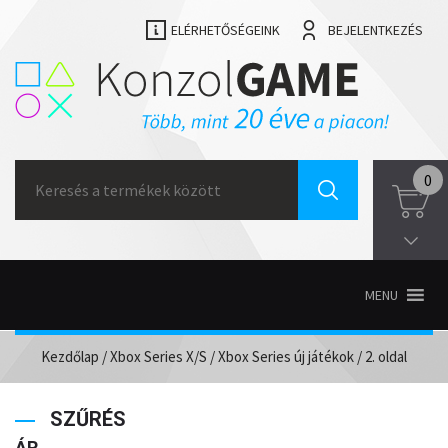
ELÉRHETŐSÉGEINK
BEJELENTKEZÉS
Search
0
for:
MENU
Kezdőlap
/
Xbox Series X/S
/
Xbox Series új játékok
/ 2. oldal
SZŰRÉS
ÁR