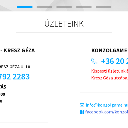
ÜZLETEINK
- KRESZ GÉZA
KONZOLGAME 
+36 20 
ESZ GÉZA U. 10.
Kispesti üzletünk 
792 2283
Kresz Géza utcába.
TÁS
.00
0
info
konzolgame.h
facebook.com/konzo