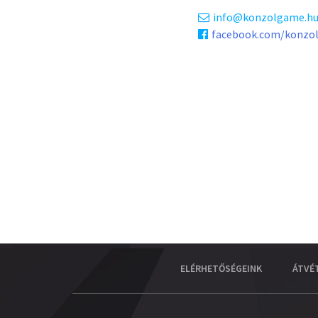
info
konzolgame.h
facebook.com/konzo
ELÉRHETŐSÉGEINK
ÁTVÉ