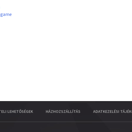
u
lgame
TELI LEHETŐSÉGEK
HÁZHOZSZÁLLÍTÁS
ADATKEZELÉSI TÁJÉ