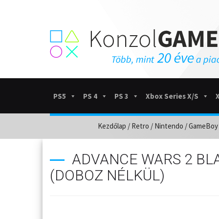
PS5
PS 4
PS 3
Xbox Series X/S
Kezdőlap
/
Retro
/
Nintendo
/
GameBoy
ADVANCE WARS 2 BLA
(DOBOZ NÉLKÜL)