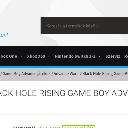
Search
for:
Xbox One
Xbox 360
Nintendo Switch 1-2
Szerviz
R
/
Game Boy Advance játékok
/ Advance Wars 2 Black Hole Rising Game B
CK HOLE RISING GAME BOY ADV
Készletinfó:
KÉSZLETEN
hol vehető át?