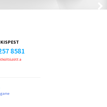
KISPEST
257 8581
átköltözött a
u
lgame