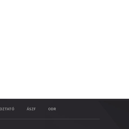
KOZTATÓ
ÁSZF
ODR