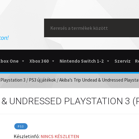
Search
for:
Xbox One
Xbox 360
Nintendo Switch 1-2
Szerviz
R
/
Playstation 3
/
PS3 új játékok
/ Akiba’s Trip Undead & Undressed Playstat
 & UNDRESSED PLAYSTATION 3 (
PS3
Készletinfó:
NINCS KÉSZLETEN