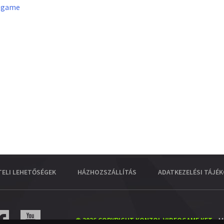
lgame
TELI LEHETŐSÉGEK
HÁZHOZSZÁLLÍTÁS
ADATKEZELÉSI TÁJÉ
© 2026 COPYRIGHT KONZOL VIDEOGAME KFT.
- M