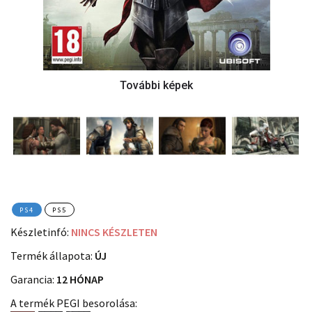
PS4
PS5
Készletinfó:
NINCS KÉSZLETEN
Termék állapota:
ÚJ
Garancia:
12 HÓNAP
A termék PEGI besorolása: