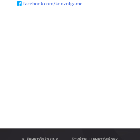
facebook.com/konzolgame
ELÉRHETŐSÉGEINK
ÁTVÉTELI LEHETŐSÉGEK