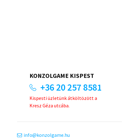
KONZOLGAME KISPEST
+36 20 257 8581
Kispesti üzletünk átköltözött a
Kresz Géza utcába.
info
konzolgame.hu