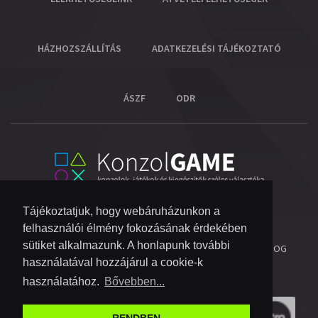
HÁZHOZSZÁLLÍTÁS
ADATKEZELÉSI TÁJÉKOZTATÓ
ÁSZF
ODR
Tájékoztatjuk, hogy webáruházunkon a
felhasználói élmény fokozásának érdekében
sütiket alkalmazunk. A honlapunk további
© 2026 COPYRIGHT KONZOL VIDEOGAME KFT.
- MINDEN JOG
használatával hozzájárul a cookie-k
FENNTARTVA!
használatához.
Bővebben...