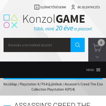
ELÉRHETŐSÉGEINK
BEJELENTKEZÉS
Search
0
for:
MENU
Kezdőlap
/
Playstation 4
/
PS4 új játékok
/ Assassin’s Creed The Ezio
Collection Playstation 4 (PS4)
ASSASSIN’S CREED THE