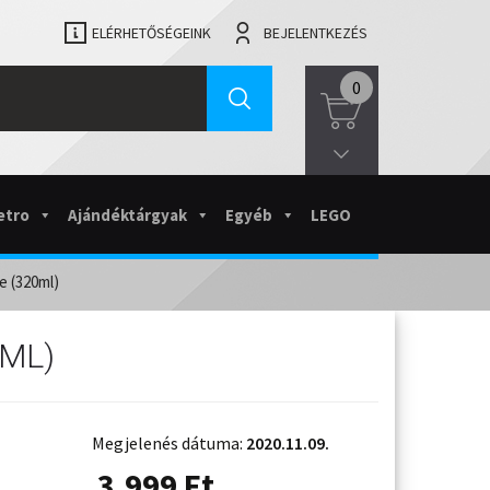
ELÉRHETŐSÉGEINK
BEJELENTKEZÉS
0
etro
Ajándéktárgyak
Egyéb
LEGO
e (320ml)
0ML)
Megjelenés dátuma:
2020.11.09.
3.999
Ft