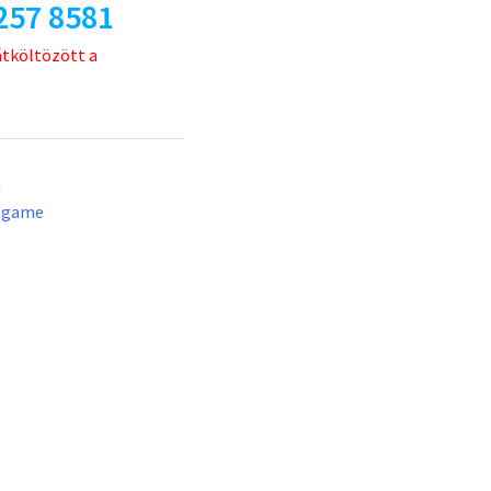
257 8581
átköltözött a
u
lgame