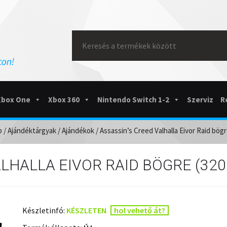
Search
for:
Xbox One
Xbox 360
Nintendo Switch 1-2
Szerviz
R
p
/
Ajándéktárgyak
/
Ajándékok
/ Assassin’s Creed Valhalla Eivor Raid bögr
ALHALLA EIVOR RAID BÖGRE (32
Készletinfó:
KÉSZLETEN
hol vehető át?