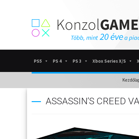
PS5
PS 4
PS 3
Xbox Series X/S
Kezdőla
ASSASSIN’S CREED V