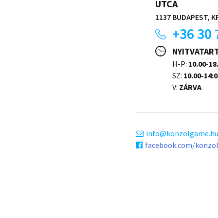
UTCA
1137 BUDAPEST, KR
+36 30 
NYITVATAR
H-P:
10.00-18
SZ:
10.00-14:0
V:
ZÁRVA
info
konzolgame.h
facebook.com/konzo