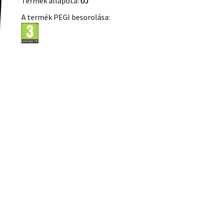
Termék állapota:
ÚJ
A termék PEGI besorolása: