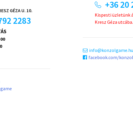
+36 20 
ESZ GÉZA U. 10.
Kispesti üzletünk 
792 2283
Kresz Géza utcába.
TÁS
.00
0
info
konzolgame.h
facebook.com/konzo
u
lgame