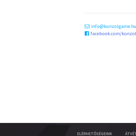
info
konzolgame.h
facebook.com/konzo
ELÉRHETŐSÉGEINK
ÁTVÉ