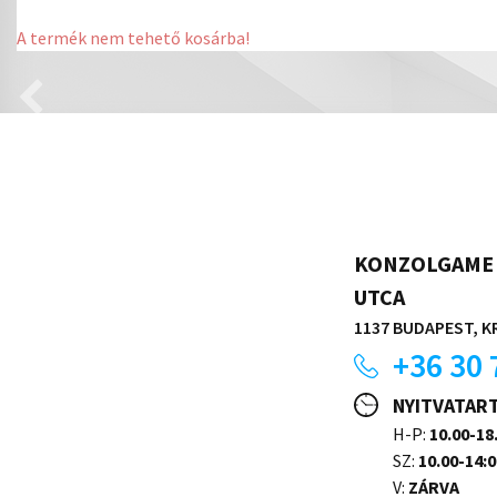
A termék nem tehető kosárba!
KONZOLGAME 
UTCA
1137 BUDAPEST, KR
+36 30 
NYITVATAR
H-P:
10.00-18
SZ:
10.00-14:0
V:
ZÁRVA