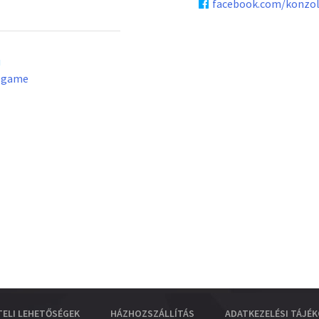
facebook.com/konzo
u
lgame
TELI LEHETŐSÉGEK
HÁZHOZSZÁLLÍTÁS
ADATKEZELÉSI TÁJÉ