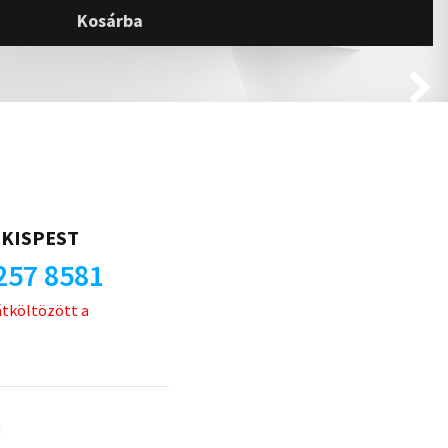
Kosárba
KISPEST
257 8581
átköltözött a
u