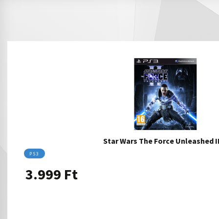
Star Wars The Force Unleashed 
PS3
3.999
Ft