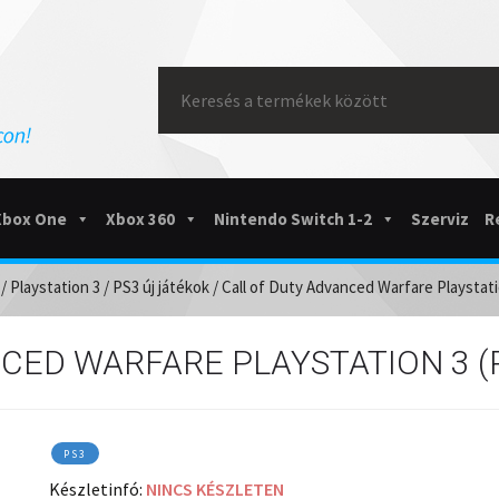
Search
for:
Xbox One
Xbox 360
Nintendo Switch 1-2
Szerviz
R
/
Playstation 3
/
PS3 új játékok
/ Call of Duty Advanced Warfare Playstati
CED WARFARE PLAYSTATION 3 (
PS3
Készletinfó:
NINCS KÉSZLETEN