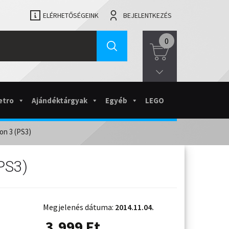
ELÉRHETŐSÉGEINK
BEJELENTKEZÉS
0
etro
Ajándéktárgyak
Egyéb
LEGO
on 3 (PS3)
PS3)
Megjelenés dátuma:
2014.11.04.
3.999
Ft