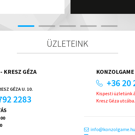
ÜZLETEINK
- KRESZ GÉZA
KONZOLGAME 
+36 20 
ESZ GÉZA U. 10.
Kispesti üzletünk 
792 2283
Kresz Géza utcába.
TÁS
.00
0
info
konzolgame.h