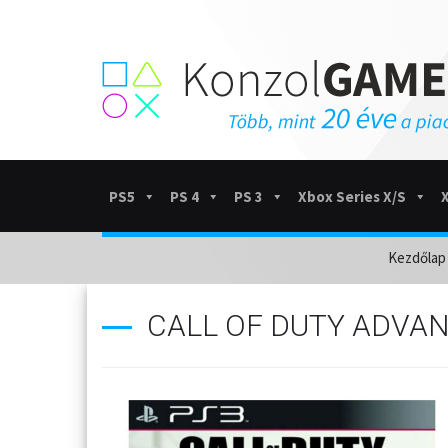
PS5
PS 4
PS 3
Xbox Series X/S
Kezdőlap
CALL OF DUTY ADVAN