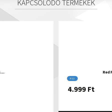
KAPCSOLÓDÓ TERMÉKEK
II…
Red F
PS3
4.999
Ft