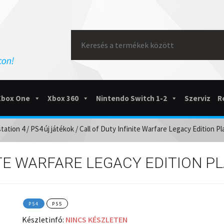
Search
for:
Xbox One
Xbox 360
Nintendo Switch 1-2
Szerviz
R
tation 4
/
PS4 új játékok
/ Call of Duty Infinite Warfare Legacy Edition Pl
TE WARFARE LEGACY EDITION PL
PS4
PS5
Készletinfó:
NINCS KÉSZLETEN