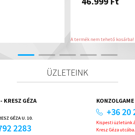
46.999
Ft
A termék nem tehető kosárba!
ÜZLETEINK
- KRESZ GÉZA
KONZOLGAME 
+36 20 
ESZ GÉZA U. 10.
Kispesti üzletünk 
792 2283
Kresz Géza utcába.