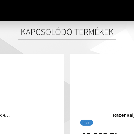
KAPCSOLÓDÓ TERMÉKEK
ck 4…
Razer Rai
PS4