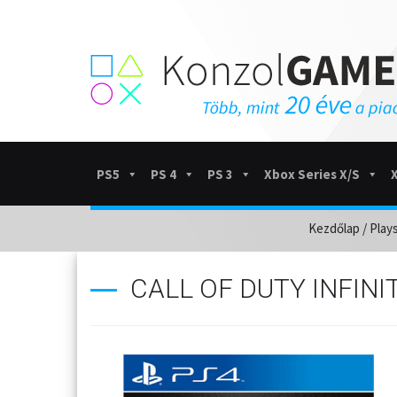
PS5
PS 4
PS 3
Xbox Series X/S
Kezdőlap
/
Plays
CALL OF DUTY INFINI