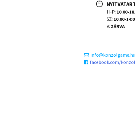
NYITVATAR
H-P:
10.00-18
SZ:
10.00-14:0
V:
ZÁRVA
info
konzolgame.h
facebook.com/konzo