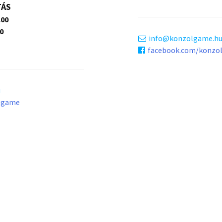
TÁS
.00
0
info
konzolgame.h
facebook.com/konzo
u
lgame