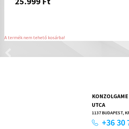
25.999
Ft
A termék nem tehető kosárba!
KONZOLGAME 
UTCA
1137 BUDAPEST, KR
+36 30 