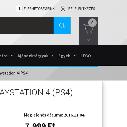
ELÉRHETŐSÉGEINK
BEJELENTKEZÉS
0
etro
Ajándéktárgyak
Egyéb
LEGO
aystation 4 (PS4)
AYSTATION 4 (PS4)
Megjelenés dátuma:
2016.11.04.
7.999
Ft