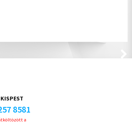
KISPEST
257 8581
átköltözött a