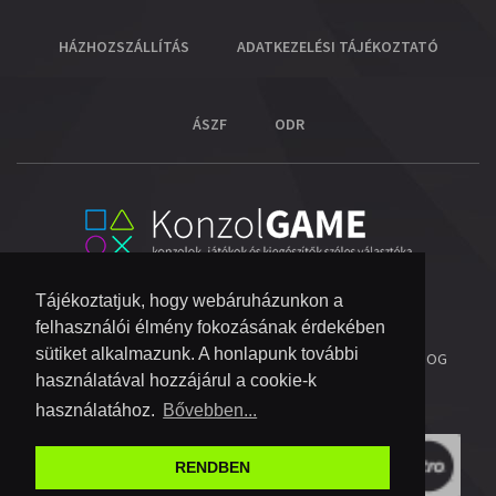
HÁZHOZSZÁLLÍTÁS
ADATKEZELÉSI TÁJÉKOZTATÓ
ÁSZF
ODR
Tájékoztatjuk, hogy webáruházunkon a
felhasználói élmény fokozásának érdekében
sütiket alkalmazunk. A honlapunk további
© 2026 COPYRIGHT KONZOL VIDEOGAME KFT.
- MINDEN JOG
használatával hozzájárul a cookie-k
FENNTARTVA!
használatához.
Bővebben...
RENDBEN