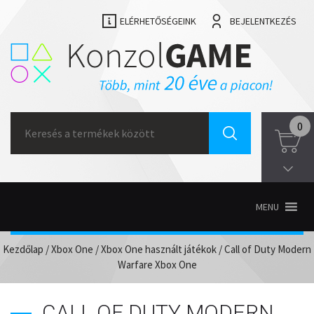
ELÉRHETŐSÉGEINK
BEJELENTKEZÉS
Search
0
for:
MENU
Kezdőlap
/
Xbox One
/
Xbox One használt játékok
/ Call of Duty Modern
Warfare Xbox One
CALL OF DUTY MODERN