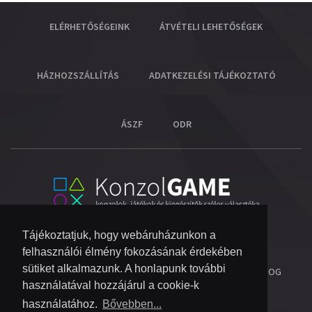
ELÉRHETŐSÉGEINK
ÁTVÉTELI LEHETŐSÉGEK
HÁZHOZSZÁLLÍTÁS
ADATKEZELÉSI TÁJÉKOZTATÓ
ÁSZF
ODR
Tájékoztatjuk, hogy webáruházunkon a
felhasználói élmény fokozásának érdekében
sütiket alkalmazunk. A honlapunk további
© 2026 COPYRIGHT KONZOL VIDEOGAME KFT.
- MINDEN JOG
használatával hozzájárul a cookie-k
FENNTARTVA!
használatához.
Bővebben...