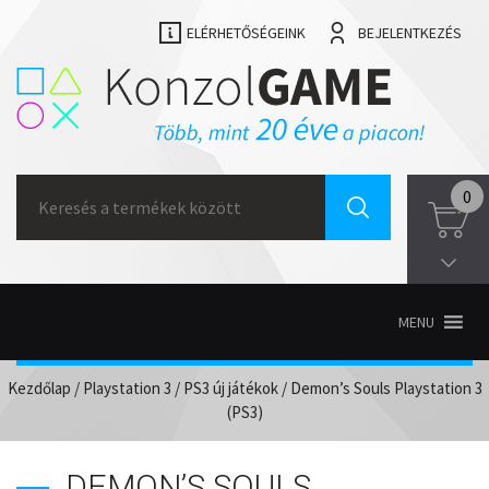
ELÉRHETŐSÉGEINK
BEJELENTKEZÉS
Search
0
for:
MENU
Kezdőlap
/
Playstation 3
/
PS3 új játékok
/ Demon’s Souls Playstation 3
(PS3)
DEMON’S SOULS