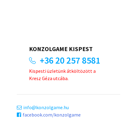
KONZOLGAME KISPEST
+36 20 257 8581
Kispesti üzletünk átköltözött a
Kresz Géza utcába.
info
konzolgame.hu
facebook.com/konzolgame