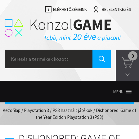
ELÉRHETŐSÉGEINK
BEJELENTKEZÉS
Search
0
for:
MENU
Kezdőlap
/
Playstation 3
/
PS3 használt játékok
/ Dishonored: Game of
the Year Edition Playstation 3 (PS3)
DISHONORED: GAME OF