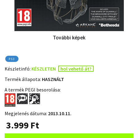
PS3
Készletinfó:
KÉSZLETEN
hol vehető át?
Termék állapota:
HASZNÁLT
A termék PEGI besorolása:
Megjelenés dátuma:
2013.10.11.
3.999
Ft