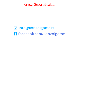
Kresz Géza utcába.
info
konzolgame.hu
facebook.com/konzolgame