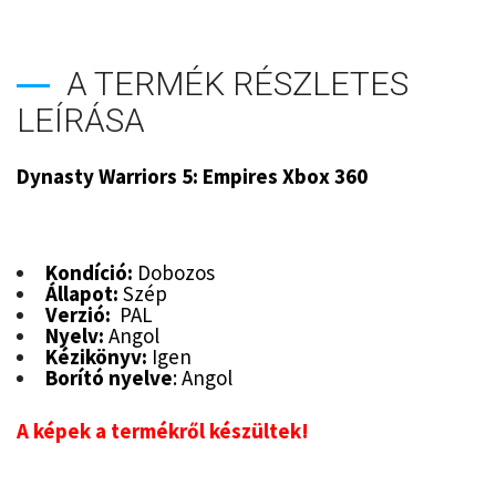
A TERMÉK RÉSZLETES
LEÍRÁSA
Dynasty Warriors 5: Empires Xbox 360
Kondíció:
Dobozos
Állapot:
Szép
Verzió:
PAL
Nyelv:
Angol
Kézikönyv:
Igen
Borító nyelve
: Angol
A képek a termékről készültek!