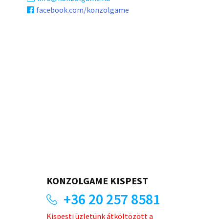
facebook.com/konzolgame
KONZOLGAME KISPEST
+36 20 257 8581
Kispesti üzletünk átköltözött a