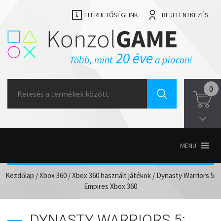
ELÉRHETŐSÉGEINK
BEJELENTKEZÉS
Search
0
for:
MENU
Kezdőlap
/
Xbox 360
/
Xbox 360 használt játékok
/ Dynasty Warriors 5:
Empires Xbox 360
DYNASTY WARRIORS 5: