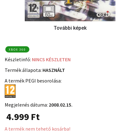
XBOX 360
Készletinfó:
NINCS KÉSZLETEN
Termék állapota:
HASZNÁLT
A termék PEGI besorolása:
Megjelenés dátuma:
2008.02.15.
4.999
Ft
A termék nem tehető kosárba!