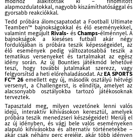
módhoz alakították ki – finomított
alapmozdulatokkal, nagyobb kiszámíthatósággal és
gyorsabb reakciókkal.
Tedd próbára álomcsapatodat a Football Ultimate
Teamben™ bajnokságokkal és élő eseményekkel,
valamint megújult
Rivals-
és
Champs-
élménnyel. A
bajnokságok a kieséses futball akár négy
fordulójában is próbára teszik képességeidet, az
élő események pedig változatosabbá teszik a
tematikus versenyeket és tartalmakat az egész
idény során. Az új Bounties játékmód lehetővé
teszi, hogy további jutalmakat szerezz, vagy
felgyorsítsd a heti előrehaladásodat. Az
EA SPORTS
FC™ 26
emellett egy új, második osztályú hétvégi
versenyt, a Challengerst, is elindítja, amelyet az
alacsonyabb osztályokba tartozó játékosoknak
terveztek.
Tapasztald meg, milyen vezetőnek lenni valós
idejű, interaktív kihívásokon keresztül, amelyek
próbára teszik menedzseri készségeidet! Merülj el
az új idényben, és vágj bele valós eseményeken
alapuló kihívásokba és alternatív történetekbe –
akár csak néhány perc erejéig, akár több idényen