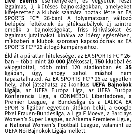
Live Events
eseményeken, és vegyetek részt
izgalmas, új kiütéses bajnokságokban, amelyeket
kifejezetten a klubok számára hoztak létre az EA
SPORTS FC™ 26-ban! A folyamatosan változó
belépési feltételek és játékszabályok új szintre
emelik a bajnokságokat, friss kihívásokat és
izgalmas jutalmakat kínálva az idény egészében,
miközben a klubok szorosan kapcsolódnak az EA
SPORTS FC™ 26 átfogó kampányaihoz.
Éld át a páratlan hitelességet az EA SPORTS FC™ 26-
ban – több mint
20 000
játékossal,
750
klubbal és
válogatottal, több mint 120 stadionban és
35
ligában, úgy, ahogy sehol máshol nem
tapasztalhatod. Az EA SPORTS FC™ 26 az egyetlen
hely, ahol játszhatsz az ikonikus
UEFA Bajnokok
Ligája
, az UEFA Európa Liga, az UEFA Európa
Konferencia Liga, a CONMEBOL Libertadores, a
Premier League, a Bundesliga és a LALIGA EA
SPORTS ligában egyetlen játékon belül, a Google
Pixel Frauen-Bundesliga, a Liga F Moeve, a Barclays
Women’s Super League, az Arkema Premiere Ligue,
a National Women’s Football League, valamint az
UEFA Női Bajnokok Ligája mellett.