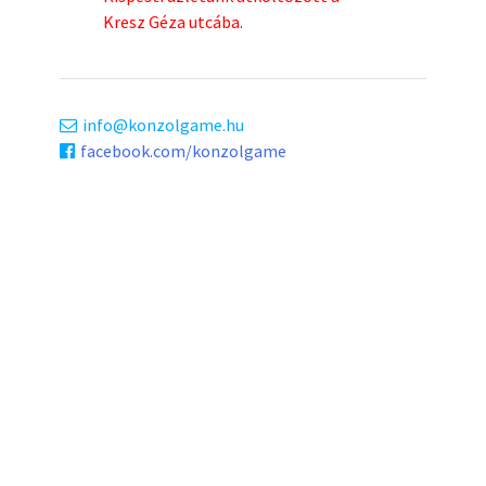
Kresz Géza utcába.
info
konzolgame.hu
facebook.com/konzolgame