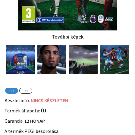
PS4
PS5
Készletinfó:
NINCS KÉSZLETEN
Termék állapota:
ÚJ
Garancia:
12 HÓNAP
A termék PEGI besorolása: