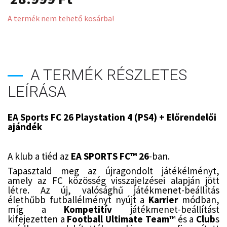
A termék nem tehető kosárba!
A TERMÉK RÉSZLETES
LEÍRÁSA
EA Sports FC 26 Playstation 4 (PS4) + Előrendelői
ajándék
A klub a tiéd az
EA SPORTS FC™ 26
-ban.
Tapasztald meg az újragondolt játékélményt,
amely az FC közösség visszajelzései alapján jött
létre. Az új, valósághű játékmenet-beállítás
élethűbb futballélményt nyújt a
Karrier
módban,
míg a
Kompetitív
játékmenet-beállítást
kifejezetten a
Football Ultimate Team
™ és a
Club
s