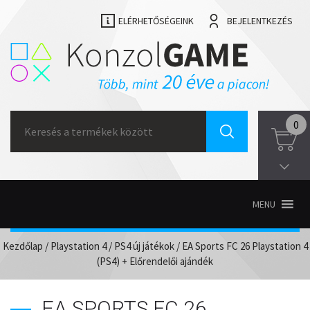
ELÉRHETŐSÉGEINK
BEJELENTKEZÉS
Search
0
for:
MENU
Kezdőlap
/
Playstation 4
/
PS4 új játékok
/ EA Sports FC 26 Playstation 4
(PS4) + Előrendelői ajándék
EA SPORTS FC 26