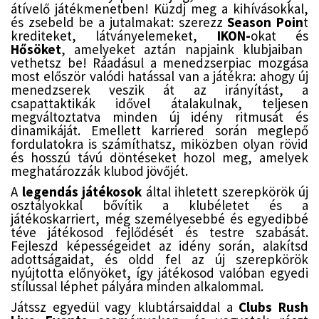
átívelő játékmenetben! Küzdj meg a kihívásokkal,
és zsebeld be a jutalmakat: szerezz
Season Poin
t
krediteket, látványelemeket,
IKON-
okat és
Hősöket
, amelyeket aztán napjaink klubjaiban
vethetsz be! Ráadásul a menedzserpiac mozgása
most először valódi hatással van a játékra: ahogy új
menedzserek veszik át az irányítást, a
csapattaktikák idővel átalakulnak, teljesen
megváltoztatva minden új idény ritmusát és
dinamikáját. Emellett karriered során meglepő
fordulatokra is számíthatsz, miközben olyan rövid
és hosszú távú döntéseket hozol meg, amelyek
meghatározzák klubod jövőjét.
A
legendás játékosok
által ihletett szerepkörök új
osztályokkal bővítik a klubéletet és a
játékoskarriert, még személyesebbé és egyedibbé
téve játékosod fejlődését és testre szabását.
Fejleszd képességeidet az idény során, alakítsd
adottságaidat, és oldd fel az új szerepkörök
nyújtotta előnyöket, így játékosod valóban egyedi
stílussal léphet pályára minden alkalommal.
Játssz egyedül vagy klubtársaiddal a
Clubs Rush