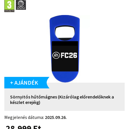
+ AJÁNDÉK
Sörnyitós hűtőmágnes (Kizárólag előrendelőknek a
készlet erejéig)
Megjelenés dátuma:
2025.09.26.
28.999
Ft