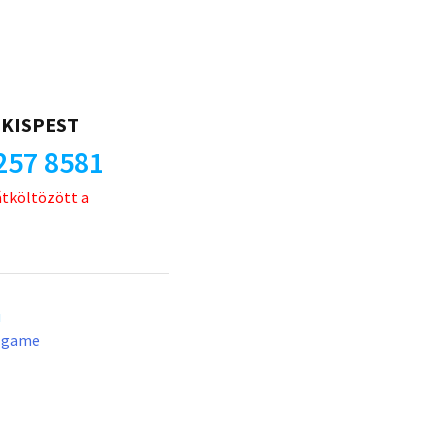
KISPEST
257 8581
átköltözött a
u
lgame