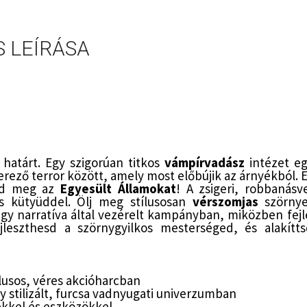
 LEÍRÁSA
 határt. Egy szigorúan titkos
vámpírvadász
intézet eg
rező terror között, amely most előbújik az árnyékból. E
tsd meg az
Egyesült Államokat
! A zsigeri, robbanásv
 kütyüddel. Ölj meg stílusosan
vérszomjas
szörnye
egy narratíva által vezérelt kampányban, miközben fej
leszthesd a szörnygyilkos mesterséged, és alakíttsd
lusos, véres akcióharcban
y stilizált, furcsa vadnyugati univerzumban
rekkel és eszközökkel