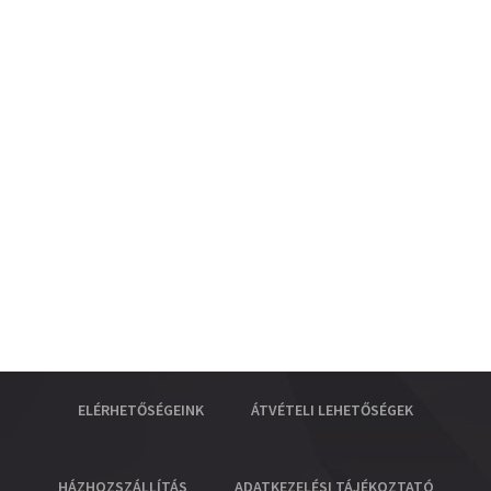
ELÉRHETŐSÉGEINK
ÁTVÉTELI LEHETŐSÉGEK
HÁZHOZSZÁLLÍTÁS
ADATKEZELÉSI TÁJÉKOZTATÓ