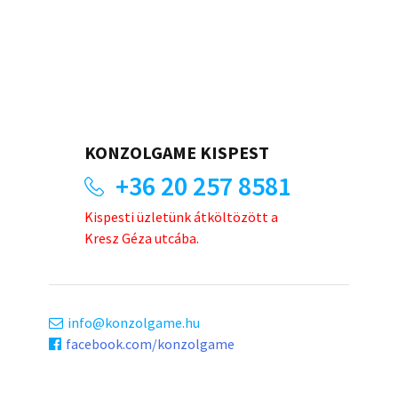
KONZOLGAME KISPEST
+36 20 257 8581
Kispesti üzletünk átköltözött a
Kresz Géza utcába.
info
konzolgame.hu
facebook.com/konzolgame