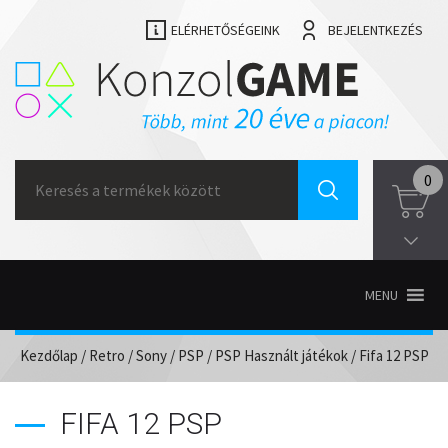
ELÉRHETŐSÉGEINK
BEJELENTKEZÉS
Search
0
for:
MENU
Kezdőlap
/
Retro
/
Sony
/
PSP
/
PSP Használt játékok
/ Fifa 12 PSP
FIFA 12 PSP