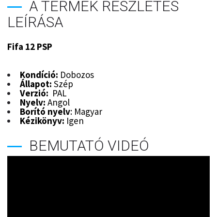
A TERMÉK RÉSZLETES
LEÍRÁSA
Fifa 12 PSP
Kondíció:
Dobozos
Állapot:
Szép
Verzió:
PAL
Nyelv:
Angol
Borító nyelv
: Magyar
Kézikönyv:
Igen
BEMUTATÓ VIDEÓ