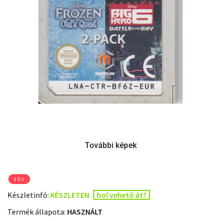
3DS
Készletinfó:
KÉSZLETEN
hol vehető át?
Termék állapota:
HASZNÁLT