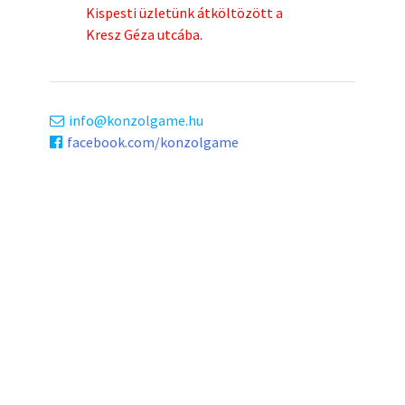
Kispesti üzletünk átköltözött a
Kresz Géza utcába.
info
konzolgame.hu
facebook.com/konzolgame