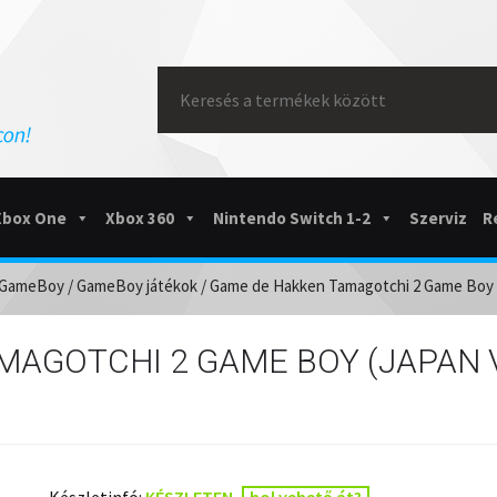
Search
for:
Xbox One
Xbox 360
Nintendo Switch 1-2
Szerviz
R
GameBoy
/
GameBoy játékok
/ Game de Hakken Tamagotchi 2 Game Boy (
MAGOTCHI 2 GAME BOY (JAPAN 
Készletinfó:
KÉSZLETEN
hol vehető át?