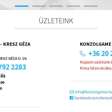
ÜZLETEINK
- KRESZ GÉZA
KONZOLGAME 
+36 20 
ESZ GÉZA U. 10.
Kispesti üzletünk 
792 2283
Kresz Géza utcába.
TÁS
.00
0
info
konzolgame.h
facebook.com/konzo