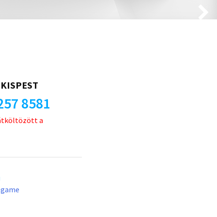
KISPEST
257 8581
átköltözött a
u
lgame