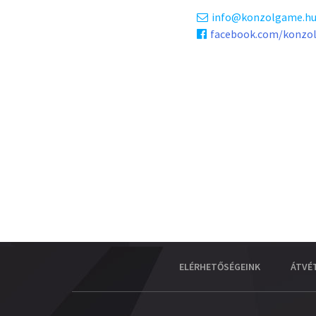
info
konzolgame.h
facebook.com/konzo
ELÉRHETŐSÉGEINK
ÁTVÉ