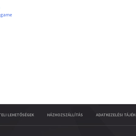
u
lgame
TELI LEHETŐSÉGEK
HÁZHOZSZÁLLÍTÁS
ADATKEZELÉSI TÁJÉ