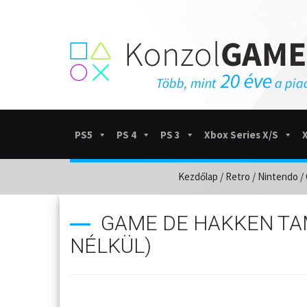
PS5
PS 4
PS 3
Xbox Series X/S
Kezdőlap
/
Retro
/
Nintendo
/
GAME DE HAKKEN TA
NÉLKÜL)