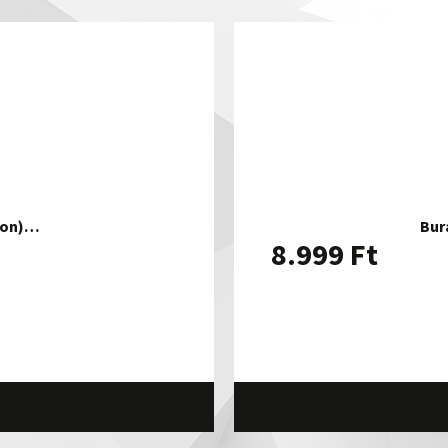
sion)…
Bur
8.999
Ft