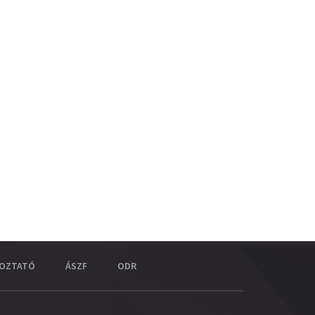
KOZTATÓ
ÁSZF
ODR