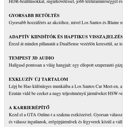
HDR-beállításokkal, sugárkövetéssel, jobb textúraminőséggel és m
GYORSABB BETÖLTÉS
Gyorsabb hozzáférés az akcióhoz, mivel Los Santos és Blaine megy
ADAPTÍV KIINDÍTÓK ÉS HAPTIKUS VISSZAJELZÉS
Érezd át minden pillanatát a DualSense vezérlőn keresztül, az irány
TEMPEST 3D AUDIO
Hallgasd pontosan a világ hangjait: egy ellopott szuperautó gázpedá
EXKLUZÍV ÚJ TARTALOM
Lépj be Hao különleges munkáiba a Los Santos Car Meet-en, ahol el
Ezután vidd be ezeket a nagy teljesítményű járműveket HSW-verse
A KARRIERÉPÍTŐ
Kezd el a GTA Online-t a szakma eszközeivel. Gyorsan válassz a n
és válassz ingatlanok, erőgépjárművek és fegyverek közül a vállalk