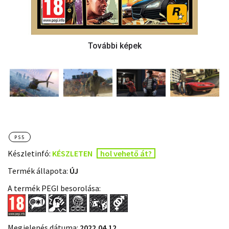
PS5
Készletinfó:
KÉSZLETEN
hol vehető át?
Termék állapota:
ÚJ
A termék PEGI besorolása:
Megjelenés dátuma:
2022.04.12.