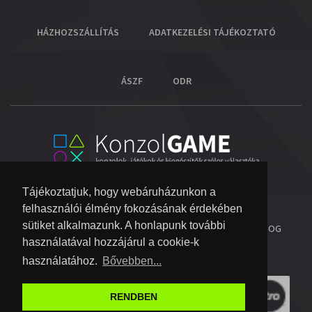
HÁZHOZSZÁLLÍTÁS
ADATKEZELÉSI TÁJÉKOZTATÓ
ÁSZF
ODR
Tájékoztatjuk, hogy webáruházunkon a
felhasználói élmény fokozásának érdekében
sütiket alkalmazunk. A honlapunk további
© 2026 COPYRIGHT KONZOL VIDEOGAME KFT.
- MINDEN JOG
használatával hozzájárul a cookie-k
FENNTARTVA!
használatához.
Bővebben...
RENDBEN