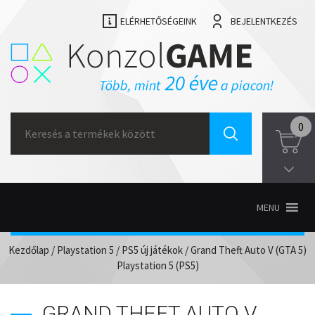
ELÉRHETŐSÉGEINK
BEJELENTKEZÉS
Search
0
for:
MENU
Kezdőlap
/
Playstation 5
/
PS5 új játékok
/ Grand Theft Auto V (GTA 5)
Playstation 5 (PS5)
GRAND THEFT AUTO V