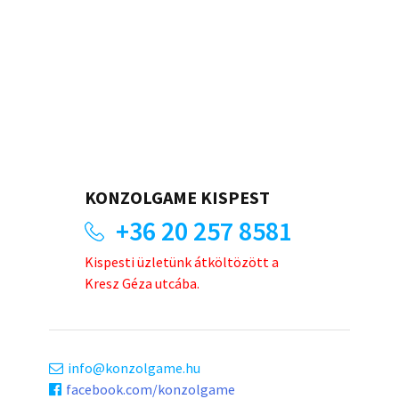
KONZOLGAME KISPEST
+36 20 257 8581
Kispesti üzletünk átköltözött a
Kresz Géza utcába.
info
konzolgame.hu
facebook.com/konzolgame