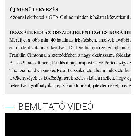
ÚJ MENÜTERVEZÉS
Azonnal elérheted a GTA Online minden kínálatát közvetlenül a főm
HOZZÁFÉRÉS AZ ÖSSZES JELENLEGI ÉS KORÁBBI 
Merülj el a több mint 40 hatalmas frissítésben, amelyek továbbiak v
és mindent tartalmaz, kezdve a Dr. Dre hiányzó zenei fájljainak nagy
Franklin Clintonnal a szerződésben a nagy oktánszámú földalatti ut
A Los Santos Tuners; Rablás a buja trópusi Cayo Perico szigeten a
The Diamond Casino & Resort éjszakai életébe; mindez elérhető a
tevékenységek és közösségi terek széles skálája mellett, hogy egye
beleértve a golfpályákat, éjszakai klubokat, játéktermeket, medenc
BEMUTATÓ VIDEÓ