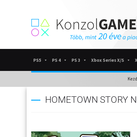
PS5
PS 4
PS 3
Xbox Series X/S
Kezd
HOMETOWN STORY N