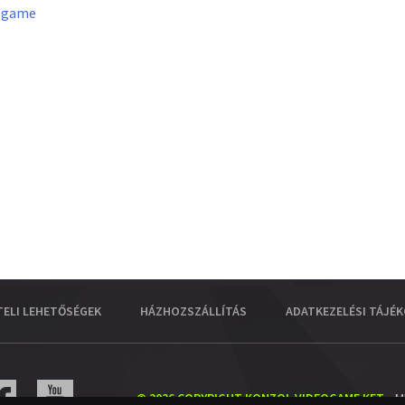
lgame
TELI LEHETŐSÉGEK
HÁZHOZSZÁLLÍTÁS
ADATKEZELÉSI TÁJÉ
© 2026 COPYRIGHT KONZOL VIDEOGAME KFT.
- M