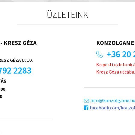
ÜZLETEINK
- KRESZ GÉZA
KONZOLGAME 
+36 20 
ESZ GÉZA U. 10.
Kispesti üzletünk 
792 2283
Kresz Géza utcába.
TÁS
.00
0
info
konzolgame.h
facebook.com/konzo
u