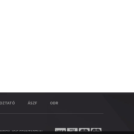
KOZTATÓ
ÁSZF
ODR
INDEN JOG FENNTARTVA!