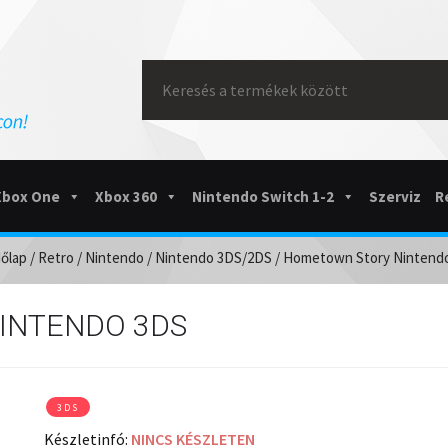
Search
for:
Xbox One
Xbox 360
Nintendo Switch 1-2
Szerviz
R
őlap
/
Retro
/
Nintendo
/
Nintendo 3DS/2DS
/ Hometown Story Nintend
INTENDO 3DS
3DS
Készletinfó:
NINCS KÉSZLETEN