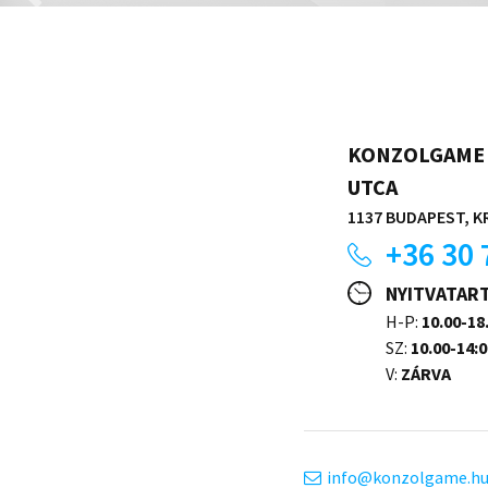
KONZOLGAME 
UTCA
1137 BUDAPEST, KR
+36 30 
NYITVATAR
H-P:
10.00-18
SZ:
10.00-14:0
V:
ZÁRVA
info
konzolgame.h