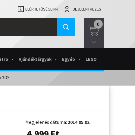
ELÉRHETŐSÉGEINK
BEJELENTKEZÉS
0
etro
Ajándéktárgyak
Egyéb
LEGO
o 3DS
Megjelenés dátuma:
2014.05.02.
4.999
Ft