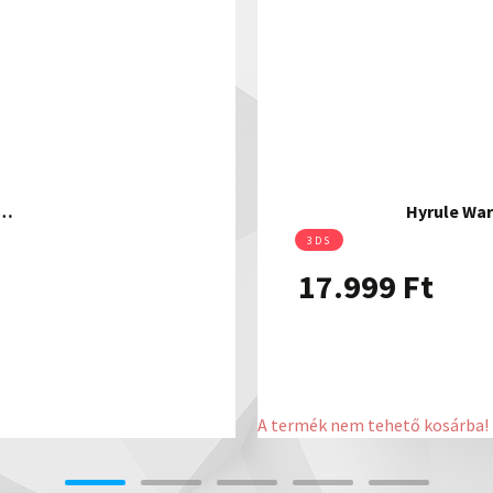
s…
Hyrule War
3DS
17.999
Ft
A termék nem tehető kosárba!