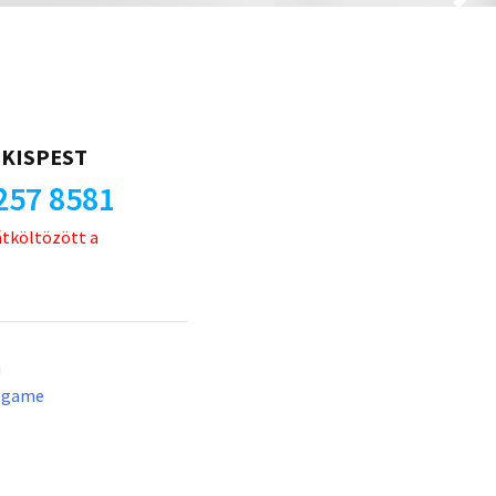
KISPEST
257 8581
átköltözött a
u
lgame