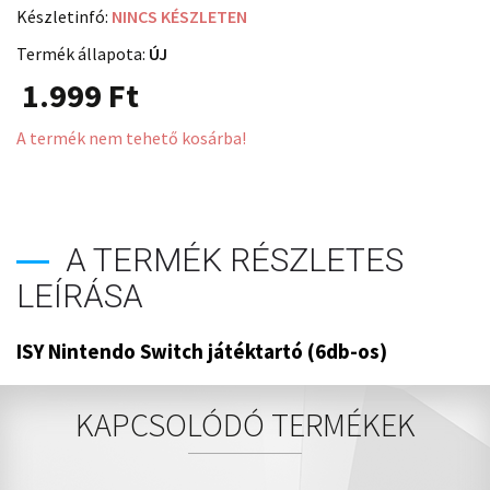
Készletinfó:
NINCS KÉSZLETEN
Termék állapota:
ÚJ
1.999
Ft
A termék nem tehető kosárba!
A TERMÉK RÉSZLETES
LEÍRÁSA
ISY Nintendo Switch játéktartó (6db-os)
KAPCSOLÓDÓ TERMÉKEK