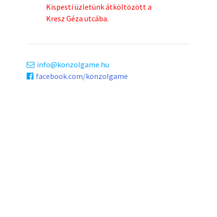
Kispesti üzletünk átköltözött a
Kresz Géza utcába.
info
konzolgame.hu
facebook.com/konzolgame