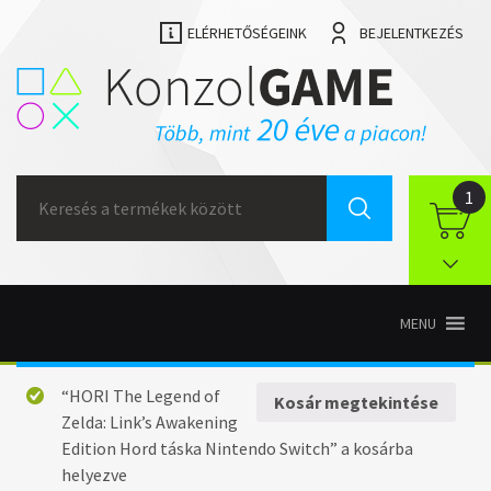
ELÉRHETŐSÉGEINK
BEJELENTKEZÉS
Search
1
for:
MENU
“HORI The Legend of
Kosár megtekintése
Zelda: Link’s Awakening
Edition Hord táska Nintendo Switch” a kosárba
helyezve