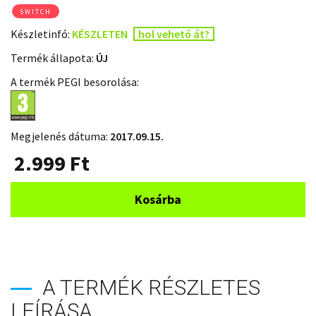
SWITCH
Készletinfó:
KÉSZLETEN
hol vehető át?
Termék állapota:
ÚJ
A termék PEGI besorolása:
Megjelenés dátuma:
2017.09.15.
2.999
Ft
Kosárba
A TERMÉK RÉSZLETES
LEÍRÁSA