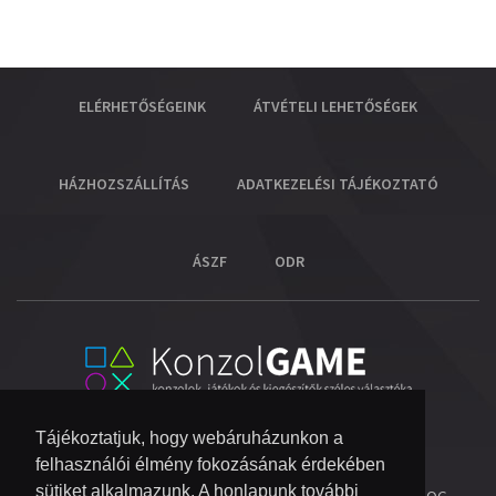
ELÉRHETŐSÉGEINK
ÁTVÉTELI LEHETŐSÉGEK
HÁZHOZSZÁLLÍTÁS
ADATKEZELÉSI TÁJÉKOZTATÓ
ÁSZF
ODR
Tájékoztatjuk, hogy webáruházunkon a
felhasználói élmény fokozásának érdekében
sütiket alkalmazunk. A honlapunk további