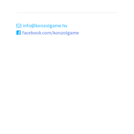
info
konzolgame.hu
facebook.com/konzolgame