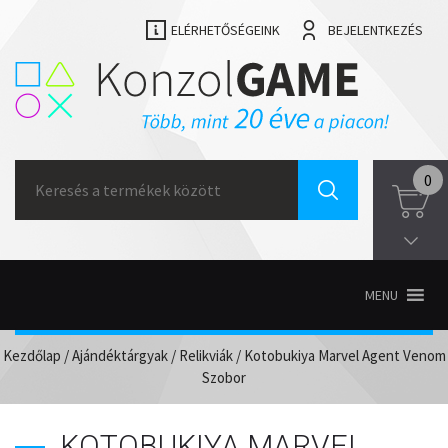
ELÉRHETŐSÉGEINK
BEJELENTKEZÉS
Search
0
for:
MENU
Kezdőlap
/
Ajándéktárgyak
/
Relikviák
/ Kotobukiya Marvel Agent Venom
Szobor
KOTOBUKIYA MARVEL