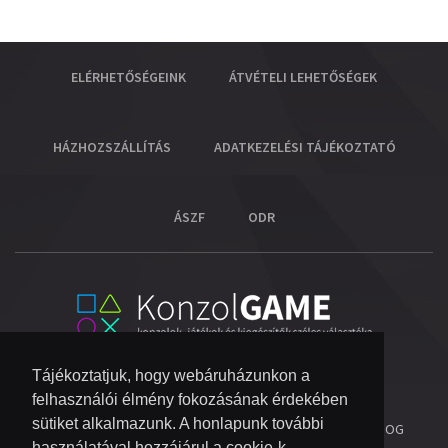
ELÉRHETŐSÉGEINK
ÁTVÉTELI LEHETŐSÉGEK
HÁZHOZSZÁLLÍTÁS
ADATKEZELÉSI TÁJÉKOZTATÓ
ÁSZF
ODR
Tájékoztatjuk, hogy webáruházunkon a
felhasználói élmény fokozásának érdekében
sütiket alkalmazunk. A honlapunk további
© 2026 COPYRIGHT KONZOL VIDEOGAME KFT.
- MINDEN JOG
használatával hozzájárul a cookie-k