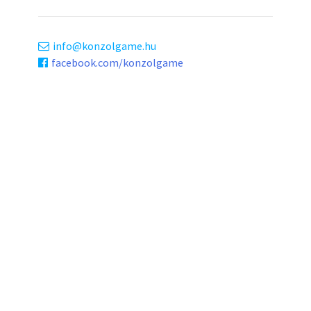
info
konzolgame.hu
facebook.com/konzolgame