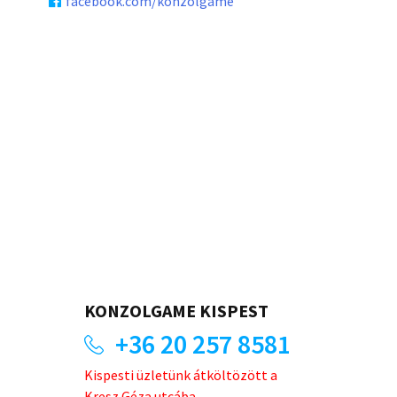
facebook.com/konzolgame
KONZOLGAME KISPEST
+36 20 257 8581
Kispesti üzletünk átköltözött a
Kresz Géza utcába.