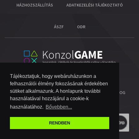
HÁZHOZSZÁLLÍTÁS
ADATKEZELÉSI TÁJÉKOZTATÓ
ÁSZF
ODR
Tájékoztatjuk, hogy webáruházunkon a
felhasználói élmény fokozásának érdekében
sütiket alkalmazunk. A honlapunk további
© 2026 COPYRIGHT KONZOL VIDEOGAME KFT.
- MINDEN JOG
használatával hozzájárul a cookie-k
FENNTARTVA!
használatához.
Bővebben...
RENDBEN