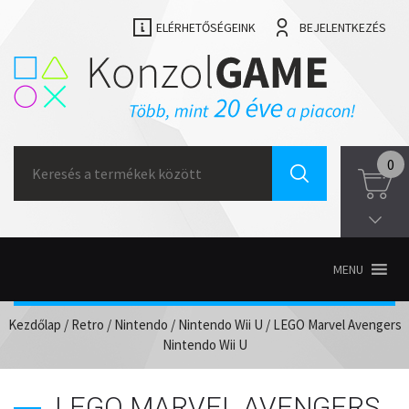
ELÉRHETŐSÉGEINK
BEJELENTKEZÉS
Search
0
for:
MENU
Kezdőlap
/
Retro
/
Nintendo
/
Nintendo Wii U
/ LEGO Marvel Avengers
Nintendo Wii U
LEGO MARVEL AVENGERS