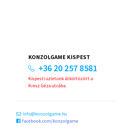
KONZOLGAME KISPEST
+36 20 257 8581
Kispesti üzletünk átköltözött a
Kresz Géza utcába.
info
konzolgame.hu
facebook.com/konzolgame