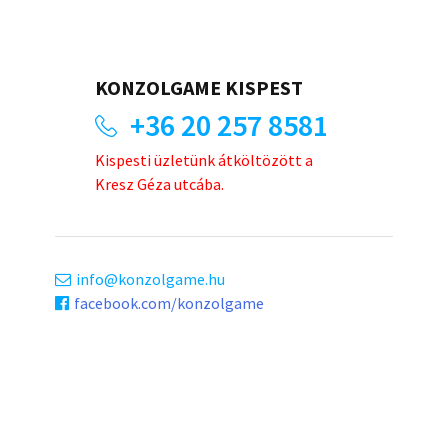
KONZOLGAME KISPEST
+36 20 257 8581
Kispesti üzletünk átköltözött a
Kresz Géza utcába.
info
konzolgame.hu
facebook.com/konzolgame