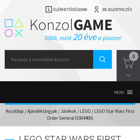
ELÉRHETŐSÉGEINK
BEJELENTKEZÉS
Search
0
for:
MENU
Kezdőlap
/
Ajándéktárgyak
/
Játékok
/
LEGO
/ LEGO Star Wars First
Order General (5004406)
LEGO STAR WARS FIRST