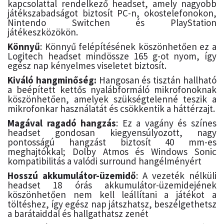
kapcsolattal rendelkező headset, amely nagyobb
játékszabadságot biztosít PC-n, okostelefonokon,
Nintendo Switchen és PlayStation
játékeszközökön.
Könnyű
: Könnyű felépítésének köszönhetően ez a
Logitech headset mindössze 165 g-ot nyom, így
egész nap kényelmes viseletet biztosít.
Kiváló hangminőség:
Hangosan és tisztán hallható
a beépített kettős nyalábformáló mikrofonoknak
köszönhetően, amelyek szükségtelenné teszik a
mikrofonkar használatát és csökkentik a háttérzajt.
Magával ragadó hangzás
: Ez a vagány és színes
headset gondosan kiegyensúlyozott, nagy
pontosságú hangzást biztosít 40 mm-es
meghajtókkal; Dolby Atmos és Windows Sonic
kompatibilitás a valódi surround hangélményért
Hosszú akkumulátor-üzemidő
: A vezeték nélküli
headset 18 órás akkumulátor-üzemidejének
köszönhetően nem kell leállítani a játékot a
töltéshez, így egész nap játszhatsz, beszélgethetsz
a barátaiddal és hallgathatsz zenét