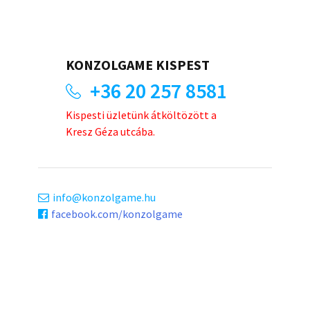
KONZOLGAME KISPEST
+36 20 257 8581
Kispesti üzletünk átköltözött a
Kresz Géza utcába.
info
konzolgame.hu
facebook.com/konzolgame