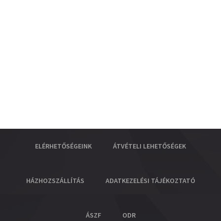
ELÉRHETŐSÉGEINK
ÁTVÉTELI LEHETŐSÉGEK
HÁZHOZSZÁLLÍTÁS
ADATKEZELÉSI TÁJÉKOZTATÓ
ÁSZF
ODR