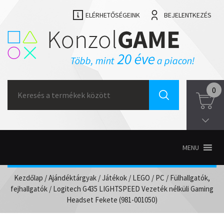
ELÉRHETŐSÉGEINK
BEJELENTKEZÉS
Search
0
for:
MENU
Kezdőlap
/
Ajándéktárgyak
/
Játékok
/
LEGO
/
PC
/
Fülhallgatók,
fejhallgatók
/ Logitech G435 LIGHTSPEED Vezeték nélküli Gaming
Headset Fekete (981-001050)