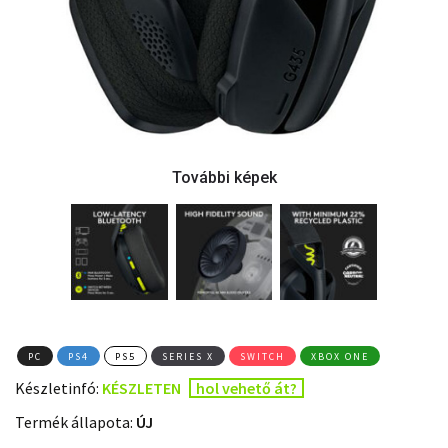
PC
PS4
PS5
SERIES X
SWITCH
XBOX ONE
Készletinfó:
KÉSZLETEN
hol vehető át?
Termék állapota:
ÚJ