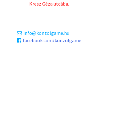
Kresz Géza utcába.
info
konzolgame.hu
facebook.com/konzolgame