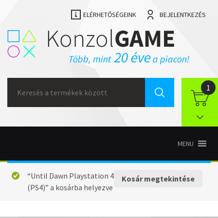
ELÉRHETŐSÉGEINK
BEJELENTKEZÉS
Search
1
for:
MENU
“Until Dawn Playstation 4
Kosár megtekintése
(PS4)” a kosárba helyezve