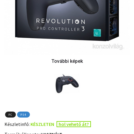
PC
PS4
Készletinfó:
KÉSZLETEN
hol vehető át?