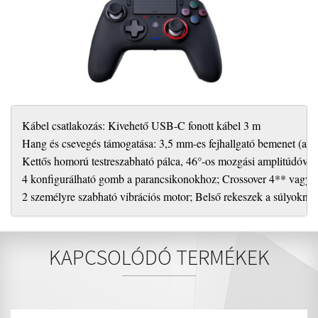
Kábel csatlakozás: Kivehető USB-C fonott kábel 3 m

Hang és csevegés támogatása: 3,5 mm-es fejhallgató bemenet (a fej
Kettős homorú testreszabható pálca, 46°-os mozgási amplitúdóval

4 konfigurálható gomb a parancsikonokhoz; Crossover 4** vagy 8
2 személyre szabható vibrációs motor; Belső rekeszek a súlyokna
KAPCSOLÓDÓ TERMÉKEK