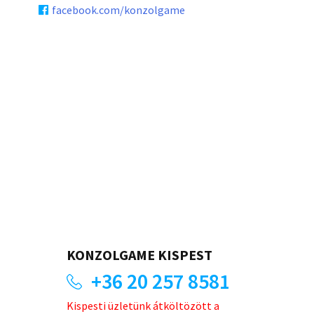
facebook.com/konzolgame
KONZOLGAME KISPEST
+36 20 257 8581
Kispesti üzletünk átköltözött a